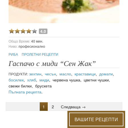
4.0
Общо Време:
40 мин.
Ниво:
професионално
РИБА
ПРОЛЕТНИ РЕЦЕПТИ
Гаспачо с миди “Сен Жак”
зехтин
,
чесън
,
масло
,
краставици
,
домати
,
ПРОДУКТИ:
босилек
,
хляб
,
миди
, червена чушка, цветни чушки,
свежи билки, брускета
Пълната рецепта
.
1
2
Следваща →
ВАШИТЕ РЕЦЕПТИ