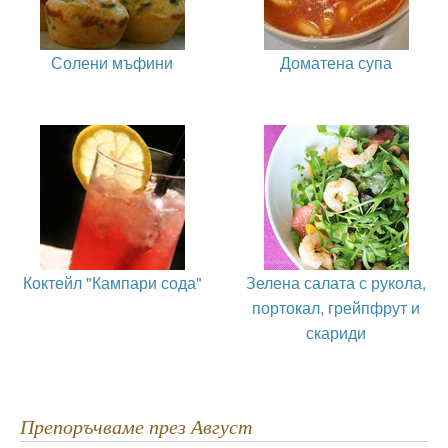
Солени мъфини
Доматена супа
Коктейл "Кампари сода"
Зелена салата с рукола,
портокал, грейпфрут и
скариди
Препоръчваме през Август