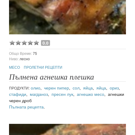
0.0
Общо Време:
75
Ниво:
лесно
МЕСО
ПРОЛЕТНИ РЕЦЕПТИ
Пълнена агнешка плешка
олио
,
черен пипер
,
сол
,
яйца
,
яйца
,
ориз
,
ПРОДУКТИ:
стафиди
,
магданоз
,
пресен лук
,
агнешко месо
, агнешки
черен дроб
Пълната рецепта
.