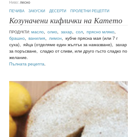
Ниво:
лесно
ПЕЧИВА
ЗАКУСКИ
ДЕСЕРТИ
ПРОЛЕТНИ РЕЦЕПТИ
Козуначени кифлички на Катето
масло
,
олио
,
захар
,
сол
,
прясно мляко
,
ПРОДУКТИ:
брашно
,
ванилия
,
лимон
, кубче прясна мая (или 7 г
суха), яйца (отделяме един жълтък за намазване), захар
за поръсване, сладко от сливи, или друго гъсто сладко по
желание.
Пълната рецепта
.