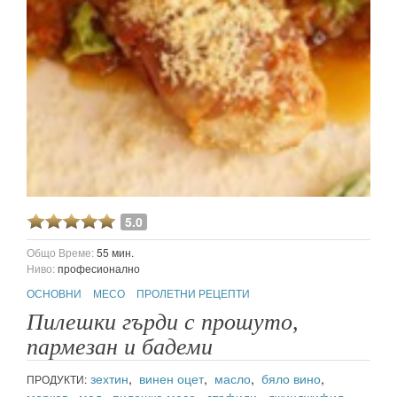
5.0
Общо Време:
55 мин.
Ниво:
професионално
ОСНОВНИ
МЕСО
ПРОЛЕТНИ РЕЦЕПТИ
Пилешки гърди с прошуто,
пармезан и бадеми
зехтин
,
винен оцет
,
масло
,
бяло вино
,
ПРОДУКТИ:
морков
,
мед
,
пилешко месо
,
стафиди
,
джинджифил
,