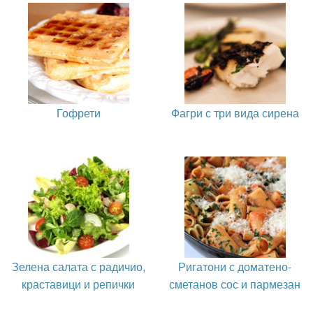
Гофрети
Фагри с три вида сирена
Зелена салата с радичио,
Ригатони с доматено-
краставици и репички
сметанов сос и пармезан