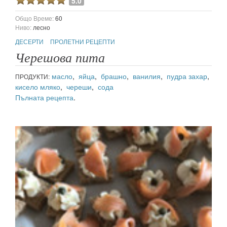
5.0
Общо Време:
60
Ниво:
лесно
ДЕСЕРТИ
ПРОЛЕТНИ РЕЦЕПТИ
Черешова пита
масло
,
яйца
,
брашно
,
ванилия
,
пудра захар
,
ПРОДУКТИ:
кисело мляко
,
череши
,
сода
Пълната рецепта
.