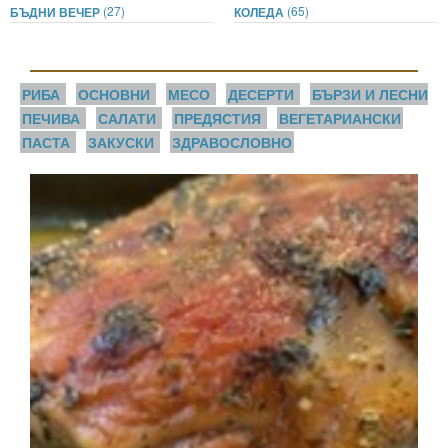
(27)
(65)
БЪДНИ ВЕЧЕР
КОЛЕДА
РИБА
ОСНОВНИ
МЕСО
ДЕСЕРТИ
БЪРЗИ И ЛЕСНИ
ПЕЧИВА
САЛАТИ
ПРЕДЯСТИЯ
ВЕГЕТАРИАНСКИ
ПАСТА
ЗАКУСКИ
ЗДРАВОСЛОВНО