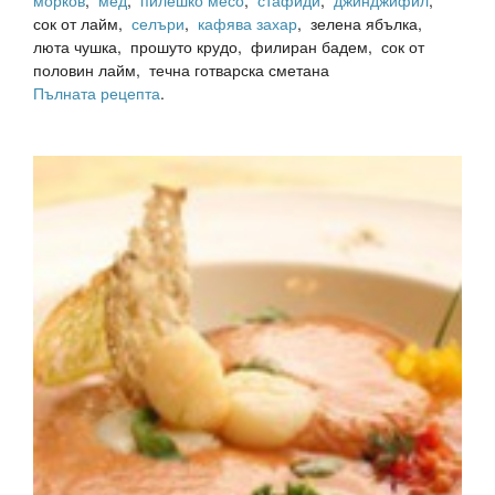
сок от лайм,
селъри
,
кафява захар
, зелена ябълка,
люта чушка, прошуто крудо, филиран бадем, сок от
половин лайм, течна готварска сметана
Пълната рецепта
.