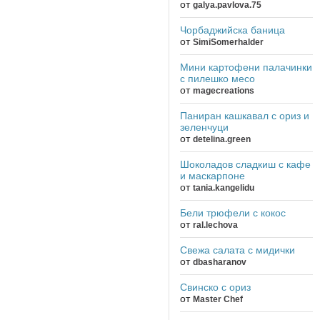
от
galya.pavlova.75
Чорбаджийска баница
от
SimiSomerhalder
Мини картофени палачинки
с пилешко месо
от
magecreations
Паниран кашкавал с ориз и
зеленчуци
от
detelina.green
Шоколадов сладкиш с кафе
и маскарпоне
от
tania.kangelidu
Бели трюфели с кокос
от
ral.lechova
Свежа салата с мидички
от
dbasharanov
Свинско с ориз
от
Master Chef