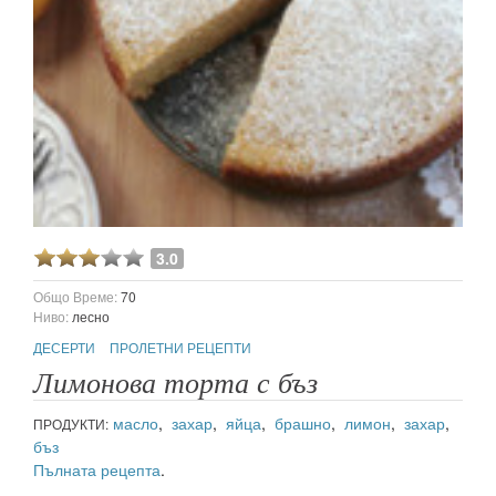
3.0
Общо Време:
70
Ниво:
лесно
ДЕСЕРТИ
ПРОЛЕТНИ РЕЦЕПТИ
Лимонова торта с бъз
масло
,
захар
,
яйца
,
брашно
,
лимон
,
захар
,
ПРОДУКТИ:
бъз
Пълната рецепта
.