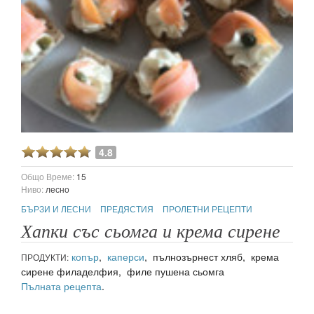
4.8
Общо Време:
15
Ниво:
лесно
БЪРЗИ И ЛЕСНИ
ПРЕДЯСТИЯ
ПРОЛЕТНИ РЕЦЕПТИ
Хапки със сьомга и крема сирене
копър
,
каперси
, пълнозърнест хляб, крема
ПРОДУКТИ:
сирене филаделфия, филе пушена сьомга
Пълната рецепта
.