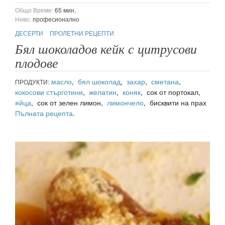
Общо Време:
65 мин.
Ниво:
професионално
ДЕСЕРТИ
ПРОЛЕТНИ РЕЦЕПТИ
Бял шоколадов кейк с цитрусови
плодове
масло
,
бял шоколад
,
захар
,
сметана
,
ПРОДУКТИ:
кокосови стърготини
,
желатин
,
коняк
, сок от портокал,
яйца
, сок от зелен лимон,
лимончело
, бисквити на прах
Пълната рецепта
.