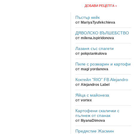
ДОБАВИ РЕЦЕПТА »
Пъстър кейк
от
MariyaTyufekchieva
ДЯВОЛСКО ВЪЛШЕБСТВО
от
milena.ispiridonova
Лазаня със спагети
от
polqstankulova
Пиле с розмарин и картофи
от
magi yordanova
Коктейл "RIO" FB Alejandro
от
Alejandros Label
Яйца с майонеза
от
vortex
Картофени скалички с
пълнеж от спанак
от
IliyanaDimova
Предястие Жасмин