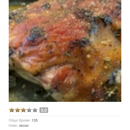
3.0
Общо Време:
135
Ниво:
лесно