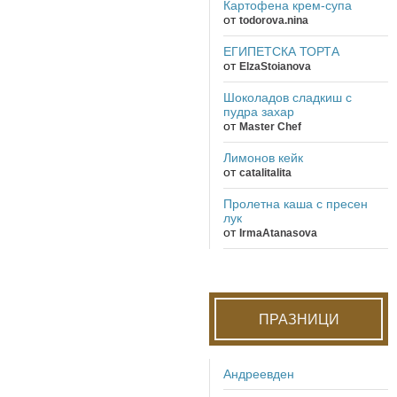
Картофена крем-супа
от
todorova.nina
ЕГИПЕТСКА ТОРТА
от
ElzaStoianova
Шоколадов сладкиш с
пудра захар
от
Master Chef
Лимонов кейк
от
catalitalita
Пролетна каша с пресен
лук
от
IrmaAtanasova
ПРАЗНИЦИ
Андреевден