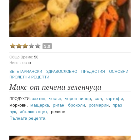
3.0
Общо Време:
50
Ниво:
лесно
ВЕГЕТАРИАНСКИ
ЗДРАВОСЛОВНО
ПРЕДЯСТИЯ
ОСНОВНИ
ПРОЛЕТНИ РЕЦЕПТИ
Микс от печени зеленчуци
зехтин
,
чесън
,
черен пипер
,
сол
,
картофи
,
ПРОДУКТИ:
моркови,
мащерка
,
риган
,
броколи
,
розмарин
,
праз
лук
,
ябълков оцет
, резене
Пълната рецепта
.