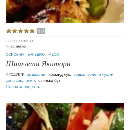
5.0
Общо Време:
80
Ниво:
лесно
ОСНОВНИ
БАРБЕКЮ
МЕСО
Шишчета Якитори
розмарин
, кромид лук,
водка
,
зелени чушки
,
ПРОДУКТИ:
соев сос
,
олио
, свински бут
Пълната рецепта
.