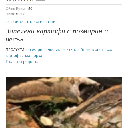
Общо Време:
50
Ниво:
лесно
ОСНОВНИ
БЪРЗИ И ЛЕСНИ
Запечени картофи с розмарин и
чесън
розмарин
,
чесън
,
зехтин
,
ябълков оцет
,
сол
,
ПРОДУКТИ:
картофи
,
мащерка
Пълната рецепта
.