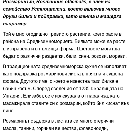
Розмаринът, Rosmarinus officinalis, е член на
семейство Устноцветни, което включва много
други билки и подправки, като мента и мащерка
например.
Той е многогодишно тревисто растение, което расте в
района на Средиземноморието. Билката може да расте
в изправена и в пълзяща форма. Цветовете могат да
бъдат с различни разцветки, бели, сини, розови, морави.
В традиционната средиземноморска кухня се използват
като подправка розмаринови листа в прясна и сушена
форма. Другото име, с което е известна тази билка е
бабин косъм. Според сведения от 1235 г. кралицата на
Унгария, Елизабет, се е излекувала от парализа, като
масажирала ставите си с розмарин, който бил киснат във
вино.
Розмаринът съдържа в листата си много етерични
масла, танини, горчиви вещества, флавоноиди,