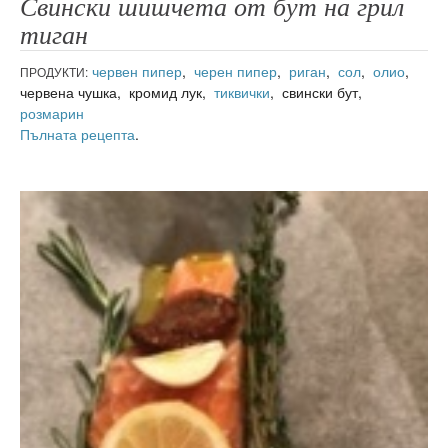
Свински шишчета от бут на грил
тиган
червен пипер
,
черен пипер
,
риган
,
сол
,
олио
,
ПРОДУКТИ:
червена чушка, кромид лук,
тиквички
, свински бут,
розмарин
Пълната рецепта
.