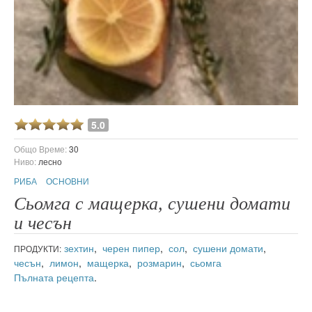
5.0
Общо Време:
30
Ниво:
лесно
РИБА
ОСНОВНИ
Сьомга с мащерка, сушени домати
и чесън
зехтин
,
черен пипер
,
сол
,
сушени домати
,
ПРОДУКТИ:
чесън
,
лимон
,
мащерка
,
розмарин
,
сьомга
Пълната рецепта
.