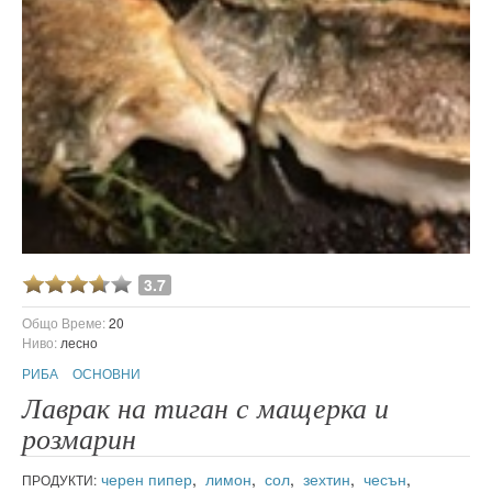
3.7
Общо Време:
20
Ниво:
лесно
РИБА
ОСНОВНИ
Лаврак на тиган с мащерка и
розмарин
черен пипер
,
лимон
,
сол
,
зехтин
,
чесън
,
ПРОДУКТИ: