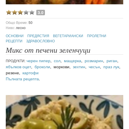
3.0
Общо Време:
50
Ниво:
лесно
ОСНОВНИ
ПРЕДЯСТИЯ
ВЕГЕТАРИАНСКИ
ПРОЛЕТНИ
РЕЦЕПТИ
ЗДРАВОСЛОВНО
Микс от печени зеленчуци
черен пипер
,
сол
,
мащерка
,
розмарин
,
риган
,
ПРОДУКТИ:
ябълков оцет
,
броколи
, моркови,
зехтин
,
чесън
,
праз лук
,
резене,
картофи
Пълната рецепта
.