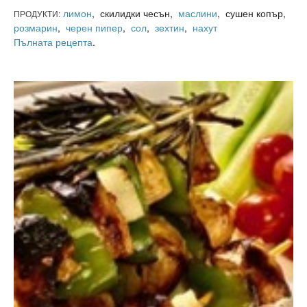
лимон
, скилидки чесън,
маслини
, сушен копър,
ПРОДУКТИ:
розмарин
,
черен пипер
,
сол
,
зехтин
,
нахут
Пълната рецепта
.