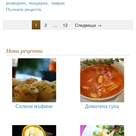
розмарин
,
мащерка
,
лаврак
Пълната рецепта
.
1
2
…
12
Следваща →
Нови рецепти
Солени мъфини
Доматена супа