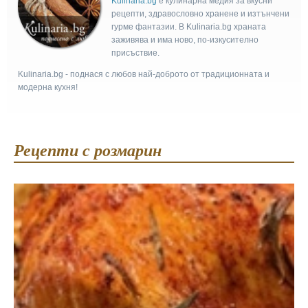
Kulinaria.bg
e кулинарна медия за вкусни
рецепти, здравословно хранене и изтънчени
гурме фантазии. В Kulinaria.bg храната
заживява и има ново, по-изкусително
присъствие.
Kulinaria.bg - поднася с любов най-доброто от традиционната и
модерна кухня!
Рецепти с розмарин