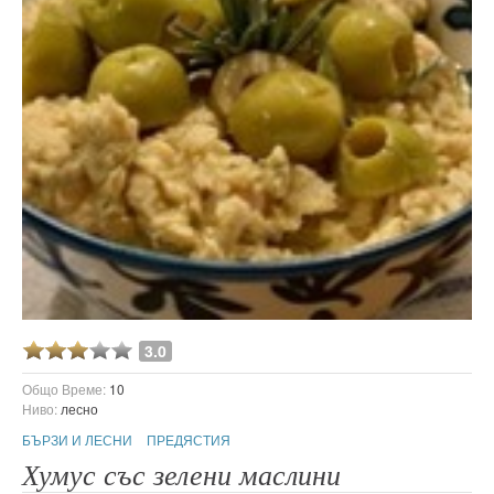
3.0
Общо Време:
10
Ниво:
лесно
БЪРЗИ И ЛЕСНИ
ПРЕДЯСТИЯ
Хумус със зелени маслини