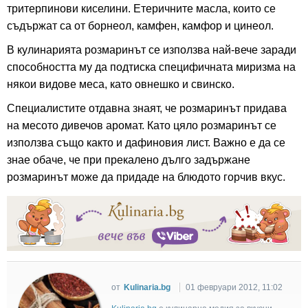
тритерпинови киселини. Етеричните масла, които се
съдържат са от борнеол, камфен, камфор и цинеол.
В кулинарията розмаринът се използва най-вече заради
способността му да подтиска специфичната миризма на
някои видове меса, като овнешко и свинско.
Специалистите отдавна знаят, че розмаринът придава
на месото дивечов аромат. Като цяло розмаринът се
използва също както и дафиновия лист. Важно е да се
знае обаче, че при прекалено дълго задържане
розмаринът може да придаде на блюдото горчив вкус.
от
Kulinaria.bg
01 февруари 2012, 11:02