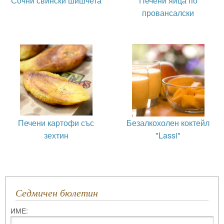
Сочни свински шишчета
Печени яйца по
провансалски
Печени картофи със
Безалкохолен коктейл
зехтин
"Lassi"
Седмичен бюлетин
ИМЕ: