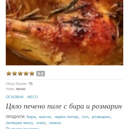
5.0
Общо Време:
70
Ниво:
лесно
ОСНОВНИ
МЕСО
Цяло печено пиле с бира и розмарин
бира
,
масло
,
черен пипер
,
сол
,
розмарин
,
ПРОДУКТИ:
пилешко месо
,
олио
,
лимон
Пълната рецепта
.