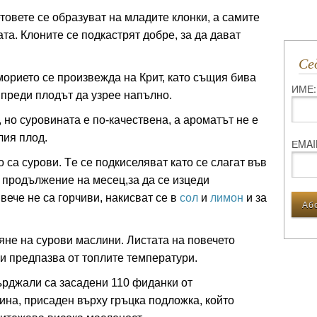
товете се образуват на младите клонки, а самите
та. Клоните се подкастрят добре, за да дават
С
орието се произвежда на Крит, като същия бива
ИМЕ:
 преди плодът да узрее напълно.
 но суровината е по-качествена, а ароматът не е
елия плод.
ЕMAI
 са сурови. Tе се подкиселяват като се слагат във
в продължение на месец,за да се изцеди
вече не са горчиви, накисват се в
сол
и
лимон
и за
вяне на сурови маслини. Листата на повечето
ги предпазва от топлите температури.
ърджали са засадени 110 фиданки от
ина, присаден върху гръцка подложка, който