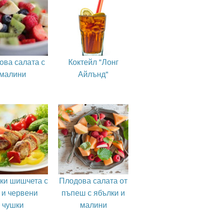
ова салата с
Коктейл "Лонг
малини
Айлънд"
ки шишчета с
Плодова салата от
 и червени
пъпеш с ябълки и
чушки
малини