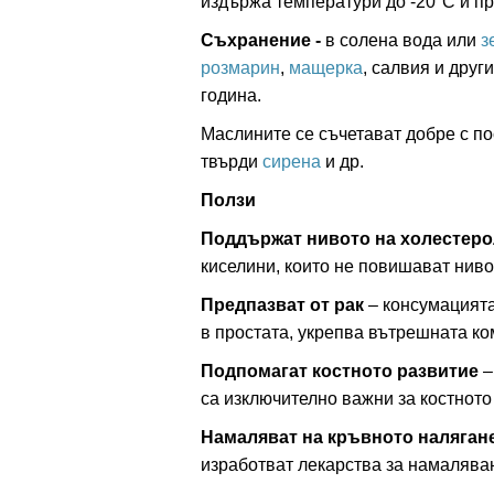
издържа температури до -20°С и п
Съхранение -
в солена вода или
з
розмарин
,
мащерка
, салвия и друг
година.
Маслините се съчетават добре с по
твърди
сирена
и др.
Ползи
Поддържат нивото на холестеро
киселини, които не повишават ниво
Предпазват от рак
– консумацията
в простата, укрепва вътрешната ко
Подпомагат костното развитие
–
са изключително важни за костното
Намаляват на кръвното наляган
изработват лекарства за намалява