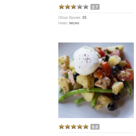
2.7
Общо Време:
35
Ниво:
лесно
5.0