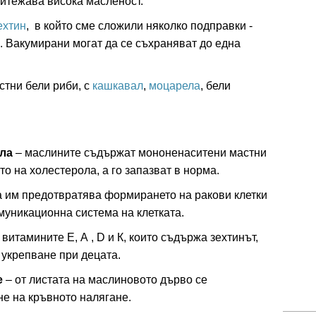
ритежава висока масленост.
ехтин
, в който сме сложили няколко подправки -
и. Вакумирани могат да се съхраняват до една
стни бели риби, с
кашкавал
,
моцарела
, бели
ла
– маслините съдържат мононенаситени мастни
то на холестерола, а го запазват в норма.
 им предотвратява формирането на ракови клетки
муникационна система на клетката.
 витамините Е, А , D и К, които съдържа зехтинът,
 укрепване при децата.
е
– от листата на маслиновото дърво се
не на кръвното налягане.