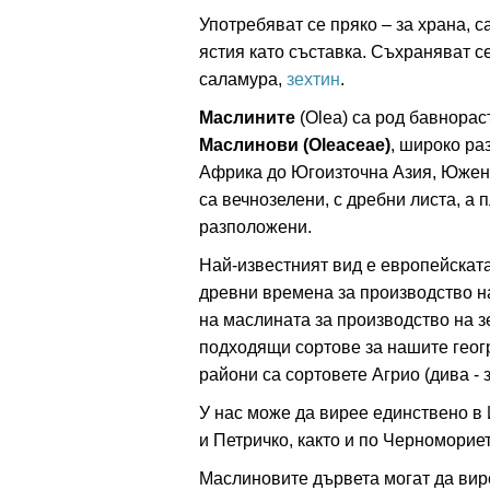
Употребяват се пряко – за храна, с
ястия като съставка. Съхраняват с
ация
саламура,
зехтин
.
Маслините
(Olea) са род бавнора
Маслинови (Oleaceae)
, широко р
Африка до Югоизточна Азия, Южен 
са вечнозелени, с дребни листа, а 
разположени.
Най-известният вид е европейската
древни времена за производство на
на маслината за производство на з
подходящи сортове за нашите геог
райони са сортовете Агрио (дива - з
У нас може да вирее единствено в
и Петричко, както и по Черномориет
Маслиновите дървета могат да вире