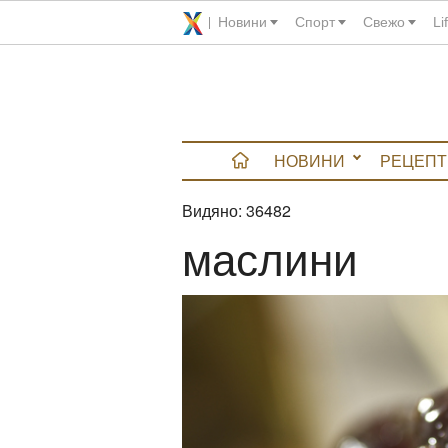
Новини
Спорт
Свежо
Li
НОВИНИ
РЕЦЕПТ
Видяно:
36482
вюта
маслини
итно
 градина
и Chefs