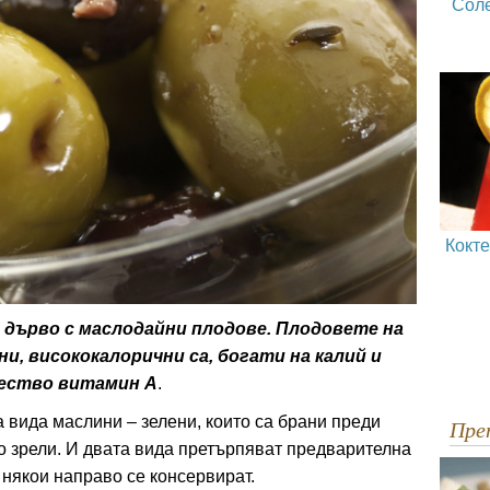
Сол
Кокт
 дърво с маслодайни плодове. Плодовете на
и, висококалорични са, богати на калий и
чество витамин А
.
 вида маслини – зелени, които са брани преди
Пр
но зрели. И двата вида претърпяват предварителна
 някои направо се консервират.