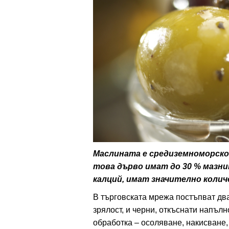
ти
зона
кти
ици
е рецепти
и рецепта
Маслината е средиземноморско
това дърво имат до 30 % мазнин
ия
калций, имат значително коли
ловно
В търговската мрежа постъпват два
зрялост, и черни, откъснати напъл
ти
обработка – осоляване, накисване,