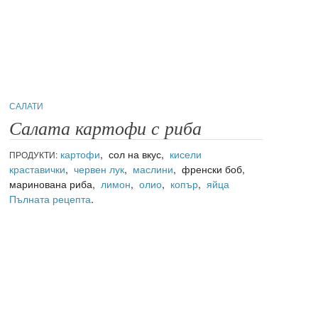
САЛАТИ
Салата картофи с риба
картофи
, сол на вкус,
кисели
ПРОДУКТИ:
краставички
,
червен лук
,
маслини
, френски боб,
маринована риба,
лимон
,
олио
,
копър
,
яйца
Пълната рецепта
.