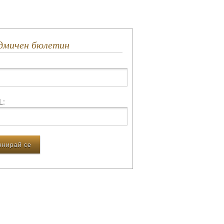
едмичен бюлетин
L: