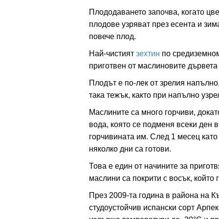
Плододаването започва, когато цве
плодове узряват през есента и зима
повече плод.
Най-чистият
зехтин
по средиземном
приготвен от маслиновите дървета
Плодът е по-лек от зрелия напълно,
така тежък, както при напълно узр
Маслините са много горчиви, докато
вода, която се подменя всеки ден 
горчивината им. След 1 месец като 
няколко дни са готови.
Това е един от начините за пригот
маслини са покрити с восък, който 
През 2009-та година в района на К
студоустойчив испански сорт Арпек