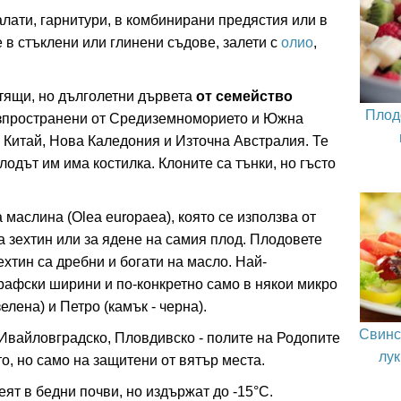
алати, гарнитури, в комбинирани предястия или в
е в стъклени или глинени съдове, залети с
олио
,
стящи, но дълголетни дървета
от семейство
Плод
азпространени от Средиземноморието и Южна
Китай, Нова Каледония и Източна Австралия. Те
плодът им има костилка. Клоните са тънки, но гъсто
 маслина (Olea europaea), която се използва от
 зехтин или за ядене на самия плод. Плодовете
ехтин са дребни и богати на масло. Най-
рафски ширини и по-конкретно само в някои микро
елена) и Петро (камък - черна).
Свинс
 Ивайловградско, Пловдивско - полите на Родопите
лук
о, но само на защитени от вятър места.
ят в бедни почви, но издържат до -15°С.