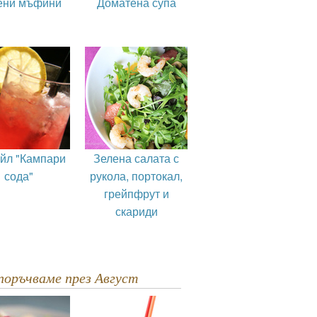
ени мъфини
Доматена супа
ейл "Кампари
Зелена салата с
сода"
рукола, портокал,
грейпфрут и
скариди
епоръчваме през Август