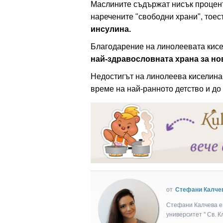
Mаслините съдържат нисък процент 
наречените "свободни храни", тоес
инсулина.
Благодарение на линолеевата кисе
най-здравословната храна за но
Недостигът на линолеева киселина 
време на най-ранното детство и д
от
Стефани Калче
Стефани Калчева е 
университет " Св. 