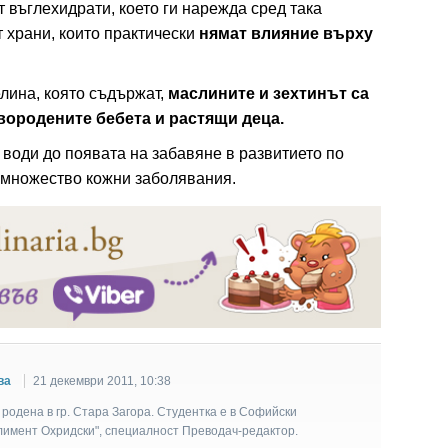
въглехидрати, което ги нарежда сред така
т храни, които практически
нямат влияние върху
лина, която съдържат,
маслините и зехтинът са
вородените бебета и растящи деца.
води до появата на забавяне в развитието по
о множество кожни заболявания.
ва
21 декември 2011, 10:38
родена в гр. Стара Загора. Студентка е в Софийски
Климент Охридски", специалност Преводач-редактор.