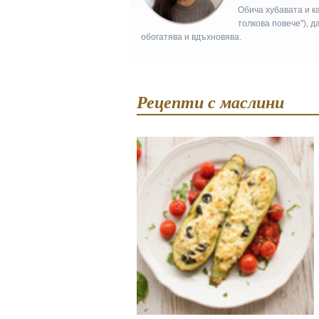
Обича хубавата и ка
толкова повече"), д
обогатява и вдъхновява.
Рецепти с маслини