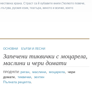
чествена храна. Страст са й хубавите книги ("колкото повече,
а пътува, руския език, театъра, киното и всичко, което
ОСНОВНИ
БЪРЗИ И ЛЕСНИ
Запечени тиквички с моцарела,
маслини и чери домати
риган
,
маслини
,
моцарела
, чери
ПРОДУКТИ:
домати,
тиквички
,
зехтин
Пълната рецепта
.