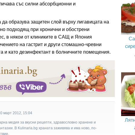
тличава със силни абсорбционни и
 да образува защитен слой върху лигавицата на
лно подходящ при хронични и обострени
с, в някои от клиниките в САЩ и Япония
Са
ечението на гастрит и други стомашно-чревни
сире
га и като дезинфектант в болничните помещения.
0 март 2012, 15:04
Лятн
арна медия за вкусни рецепти, здравословно хранене и
тазии. В Kulinaria.bg храната заживява и има ново, по-
твие.