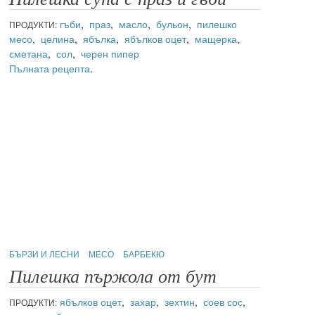
гъби
,
праз
,
масло
,
бульон
,
пилешко
ПРОДУКТИ:
месо
,
целина
,
ябълка
,
ябълков оцет
,
мащерка
,
сметана
,
сол
,
черен пипер
Пълната рецепта
.
БЪРЗИ И ЛЕСНИ
МЕСО
БАРБЕКЮ
Пилешка пържола от бут
ябълков оцет
,
захар
,
зехтин
,
соев сос
,
ПРОДУКТИ: