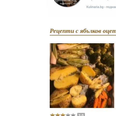
Kulinaria.bg - подн
Рецепти с ябълков оце
3.0