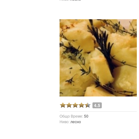
4.5
Общо Време:
50
Ниво:
лесно