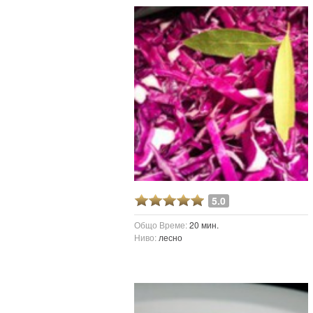
5.0
Общо Време:
20 мин.
Ниво:
лесно