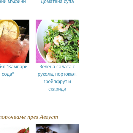
ени мъфини
Доматена супа
ейл "Кампари
Зелена салата с
сода"
рукола, портокал,
грейпфрут и
скариди
епоръчваме през Август