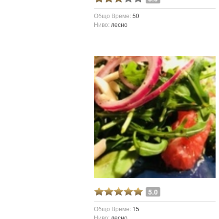
Общо Време:
50
Ниво:
лесно
5.0
Общо Време:
15
Ниво:
лесно