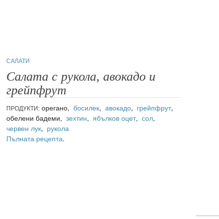
САЛАТИ
Салата с рукола, авокадо и
грейпфрут
орегано,
босилек
,
авокадо
,
грейпфрут
,
ПРОДУКТИ:
обелени бадеми,
зехтин
,
ябълков оцет
,
сол
,
червен лук
,
рукола
Пълната рецепта
.