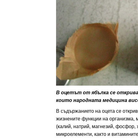
ти
зона
кти
ици
е рецепти
и рецепта
В оцетът от ябълка се открива
които народната медицина висо
ия
В съдържанието на оцета се открив
ловно
жизнените функции на организма, 
(калий, натрий, магнезий, фосфор, 
ти
микроелементи, както и витамините А