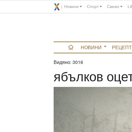
Новини
Спорт
Свежо
Li
НОВИНИ
РЕЦЕПТ
Видяно:
3016
вюта
ябълков оце
итно
 градина
и Chefs