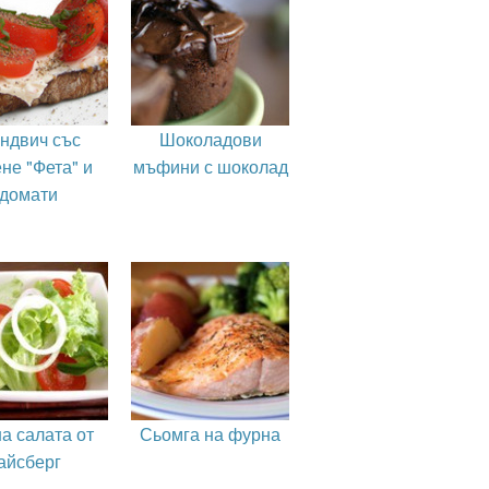
ндвич със
Шоколадови
не "Фета" и
мъфини с шоколад
домати
а салата от
Сьомга на фурна
айсберг