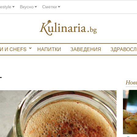
festyle
Вкусно
Сметки
И И CHEFS
НАПИТКИ
ЗАВЕДЕНИЯ
ЗДРАВОС
т
Но