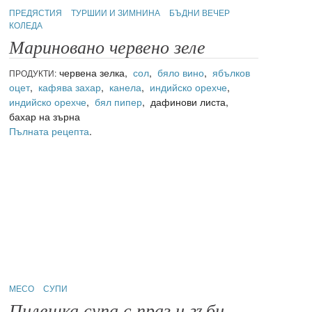
ПРЕДЯСТИЯ
ТУРШИИ И ЗИМНИНА
БЪДНИ ВЕЧЕР
КОЛЕДА
Мариновано червено зеле
червена зелка,
сол
,
бяло вино
,
ябълков
ПРОДУКТИ:
оцет
,
кафява захар
,
канела
,
индийско орехче
,
индийско орехче
,
бял пипер
, дафинови листа,
бахар на зърна
Пълната рецепта
.
МЕСО
СУПИ
Пилешка супа с праз и гъби