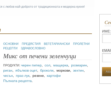
ася с любов най-доброто от традиционната и модерна кухня!
С
т
ИМЕ:
ОСНОВНИ
ПРЕДЯСТИЯ
ВЕГЕТАРИАНСКИ
ПРОЛЕТНИ
РЕЦЕПТИ
ЗДРАВОСЛОВНО
ЕMAI
Микс от печени зеленчуци
черен пипер
,
сол
,
мащерка
,
розмарин
,
ПРОДУКТИ:
риган
,
ябълков оцет
,
броколи
, моркови,
зехтин
,
чесън
,
праз лук
, резене,
картофи
Пълната рецепта
.