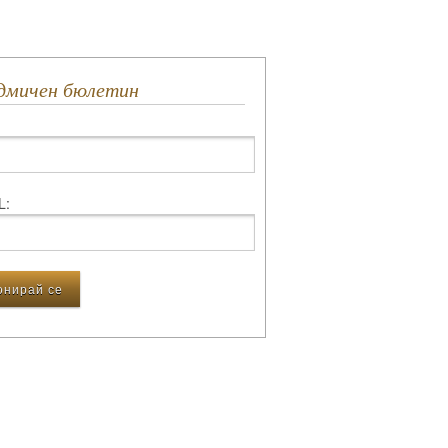
едмичен бюлетин
L: