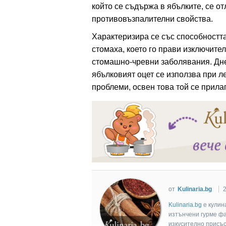
който се съдържа в ябълките, се о
противовъзпалителни свойства.
ация
Характеризира се със способността
стомаха, което го прави изключите
стомашно-чревни заболявания. Дне
ябълковият оцет се използва при л
проблеми, освен това той се прила
от
Kulinaria.bg
2
Kulinaria.bg
e кулин
изтънчени гурме фан
изкусително присъс