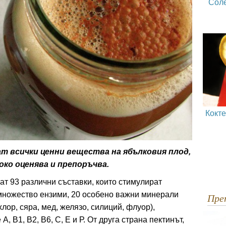
Сол
Кокт
т всички ценни вещества на ябълковия плод,
ко оценява и препоръчва.
ат 93 различни съставки, които стимулират
множество ензими, 20 особено важни минерали
Пр
хлор, сяра, мед, желязо, силиций, флуор),
, В1, В2, В6, С, Е и Р. От друга страна пектинът,