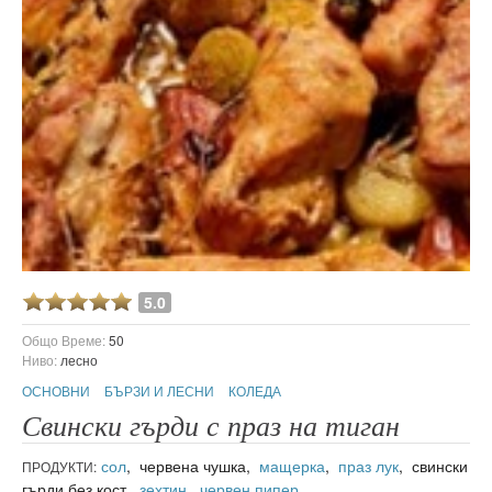
5.0
Общо Време:
50
Ниво:
лесно
ОСНОВНИ
БЪРЗИ И ЛЕСНИ
КОЛЕДА
Свински гърди с праз на тиган
сол
, червена чушка,
мащерка
,
праз лук
, свински
ПРОДУКТИ:
гърди без кост,
зехтин
,
червен пипер