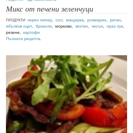
Микс от печени зеленчуци
черен пипер
,
сол
,
мащерка
,
розмарин
,
риган
,
ПРОДУКТИ:
ябълков оцет
,
броколи
, моркови,
зехтин
,
чесън
,
праз лук
,
резене,
картофи
Пълната рецепта
.