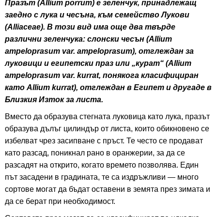
Празът (Allium porrum) е зеленчук, принадлежащ
заедно с лука и чесъна, към семейство Лукови
(Alliaceae). В този вид има още два твърде
различни зеленчука: слонски чесън (Allium
ampeloprasum var. ampeloprasum), отглеждан за
луковици и египетски праз или „курат“ (Allium
ampeloprasum var. kurrat, понякога класифициран
като Allium kurrat), отглеждан в Египет и другаде в
Близкия Изток за листа.
Вместо да образува стегната луковица като лука, празът
образува дълъг цилиндър от листа, които обикновено се
избелват чрез засипване с пръст. Те често се продават
като разсад, поникнал рано в оранжерии, за да се
разсадят на открито, когато времето позволява. Един
път засадени в градината, те са издръжливи — много
сортове могат да бъдат оставени в земята през зимата и
да се берат при необходимост.