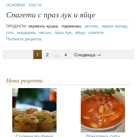
ОСНОВНИ
ПАСТА
Спагети с праз лук и яйце
червена чушка, пармезан,
зехтин
,
черен пипер
,
ПРОДУКТИ:
сол
,
мащерка
,
чесън
,
праз лук
,
яйца
,
спагети
Пълната рецепта
.
1
2
…
4
Следваща →
Нови рецепти
Солени мъфини
Доматена супа