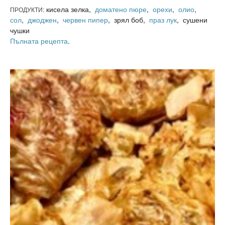
кисела зелка,
доматено пюре
,
орехи
,
олио
,
ПРОДУКТИ:
сол
,
джоджен
,
червен пипер
, зрял боб,
праз лук
, сушени
чушки
Пълната рецепта
.