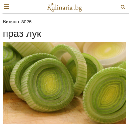
Видяно:
8025
праз лук