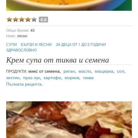
4.0
Общо Време:
40
Ниво:
лесно
СУПИ
БЪРЗИ И ЛЕСНИ
ЗА ДЕЦА ОТ 1 ДО 3 ГОДИНИ
ЗДРАВОСЛОВНО
Крем супа от тиква и семена
микс от семена,
риган
,
масло
,
мащерка
,
сол
,
ПРОДУКТИ:
зехтин
,
праз лук
,
картофи
,
морков
,
тиква
Пълната рецепта
.