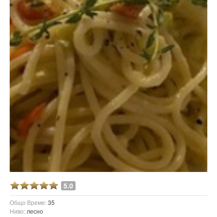
5.0
Общо Време:
35
Ниво:
лесно