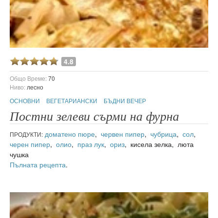
4.8
Общо Време:
70
Ниво:
лесно
ОСНОВНИ
ВЕГЕТАРИАНСКИ
БЪДНИ ВЕЧЕР
Постни зелеви сърми на фурна
доматено пюре
,
червен пипер
,
чубрица
,
сол
,
ПРОДУКТИ:
черен пипер
,
олио
,
праз лук
,
ориз
, кисела зелка, люта
чушка
Пълната рецепта
.