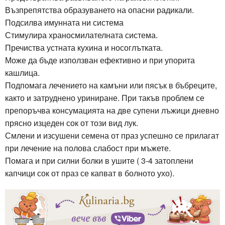
Възпрепятства образуването на опасни радикали.
Подсилва имунната ни система
Стимулира храносмилателната система.
Пречиства устната кухина и носоглътката.
Може да бъде използван ефективно и при упорита
кашлица.
Подпомага лечението на камъни или пясък в бъбреците,
както и затруднено уриниране. При такъв проблем се
препоръчва консумацията на две супени лъжици дневно
прясно изцеден сок от този вид лук.
Смлени и изсушени семена от праз успешно се прилагат
при лечение на полова слабост при мъжете.
Помага и при силни болки в ушите ( 3-4 затоплени
капчици сок от праз се капват в болното ухо).