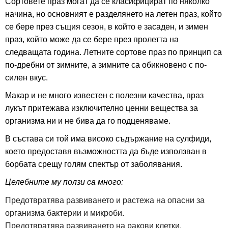
Сортовете праз могат да се класифицират по няколко
начина, но основният е разделянето на летен праз, който
се бере през същия сезон, в който е засаден, и зимен
праз, който може да се бере през пролетта на
следващата година. Летните сортове праз по принцип са
по-дребни от зимните, а зимните са обикновено с по-
силен вкус.
Макар и не много известен с полезни качества, праз
лукът притежава изключително ценни вещества за
организма ни и не бива да го подценяваме.
В състава си той има високо съдържание на сулфиди,
което предоставя възможността да бъде използван в
борбата срещу голям спектър от заболявания.
Целебните му ползи са много:
Предотвратява развиването и растежа на опасни за
организма бактерии и микроби.
Предотвратява развиването на ракови клетки.