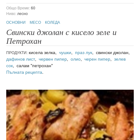
Общо Време:
60
Ниво:
лесно
ОСНОВНИ
МЕСО
КОЛЕДА
Свински джолан с кисело зеле и
Петрохан
кисела зелка,
чушки
,
праз лук
, свински джолан,
ПРОДУКТИ:
дафинов лист
,
червен пипер
,
олио
,
черен пипер
,
зелев
сок
, салам "петрохан"
Пълната рецепта
.