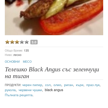
3.0
Общо Време:
135
Ниво:
лесно
ОСНОВНИ
МЕСО
Телешко Black Angus със зеленчуци
на тиган
черен пипер
,
сол
,
олио
,
риган
,
къри
,
праз лук
,
ПРОДУКТИ:
рукола
,
червени чушки
, black angus
Пълната рецепта
.