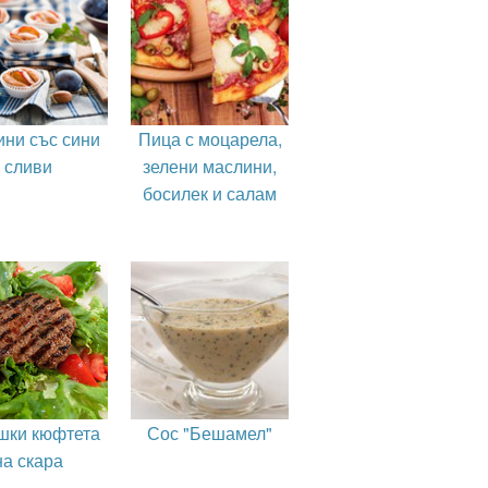
ни със сини
Пица с моцарела,
сливи
зелени маслини,
босилек и салам
шки кюфтета
Сос "Бешамел"
на скара