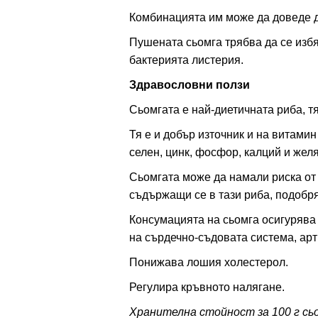
Комбинацията им може да доведе 
Пушената сьомга трябва да се избя
бактерията листерия.
Здравословни ползи
Сьомгата е най-диетичната риба, 
Тя е и добър източник и на витамин
селен, цинк, фосфор, калций и желя
Сьомгата може да намали риска от
съдържащи се в тази риба, подобр
Консумацията на сьомга осигурява
на сърдечно-съдовата система, артр
Понижава лошия холестерол.
Регулира кръвното налягане.
Хранителна стойност за 100 г сь