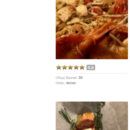
5.0
Общо Време:
30
Ниво:
лесно