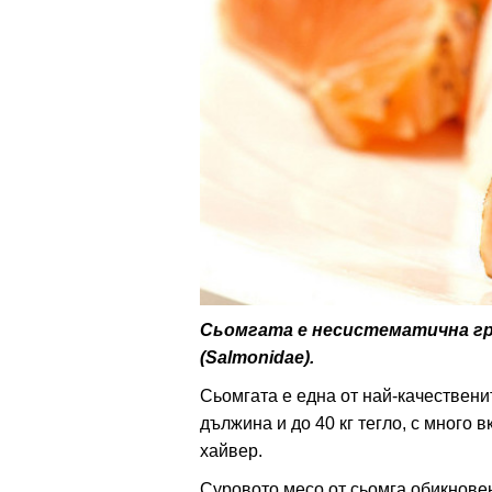
ти
зона
кти
ици
е рецепти
и рецепта
Сьомгата е несистематична г
(Salmonidae).
ия
Сьомгата е една от най-качествени
ловно
дължина и до 40 кг тегло, с много 
хайвер.
ти
Суровото месо от сьомга обикновен