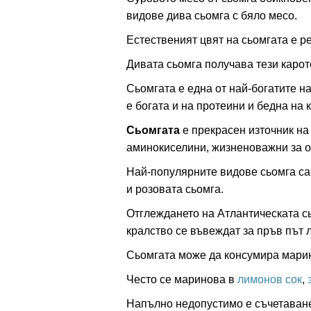
видове дива сьомга с бяло месо.
Естественият цвят на сьомгата е р
ация
Дивата сьомга получава тези карот
Сьомгата е една от най-богатите н
е богата и на протеини и бедна на 
Сьомгата
е прекрасен източник на
аминокиселини, жизненоважни за о
Най-популярните видове сьомга са 
и розовата сьомга.
Отглеждането на Атлантическата сь
кралство се въвеждат за пръв път 
Сьомгата може да консумира мари
Често се маринова в
лимонов сок
,
з
Напълно недопустимо е съчетаванет