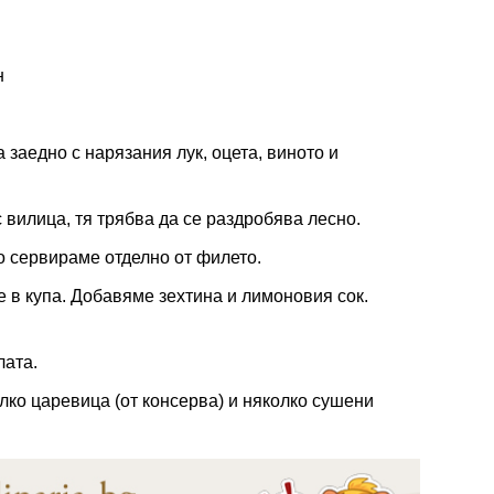
н
 заедно с нарязания лук, оцета, виното и
 вилица, тя трябва да се раздробява лесно.
о сервираме отделно от филето.
 в купа. Добавяме зехтина и лимоновия сок.
лата.
лко царевица (от консерва) и няколко сушени