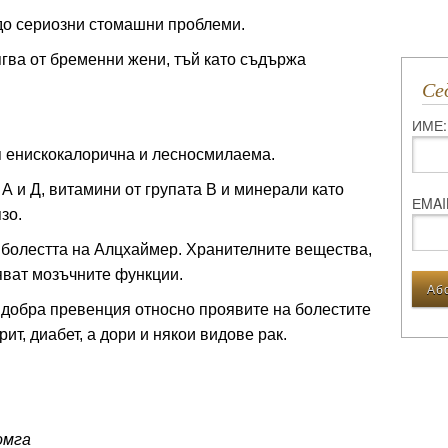
до сериозни стомашни проблеми.
гва от бременни жени, тъй като съдържа
С
ИМЕ:
тя енискокалорична и лесносмилаема.
 А и Д, витамини от групата В и минерали като
ЕMAI
зо.
 болестта на Алцхаймер. Хранителните вещества,
яват мозъчните функции.
 добра превенция относно проявите на болестите
ит, диабет, а дори и някои видове рак.
омга