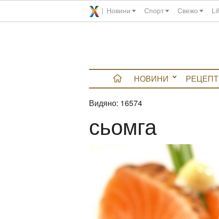
Новини
Спорт
Свежо
Li
НОВИНИ
РЕЦЕПТ
Видяно:
16574
вюта
сьомга
итно
 градина
и Chefs