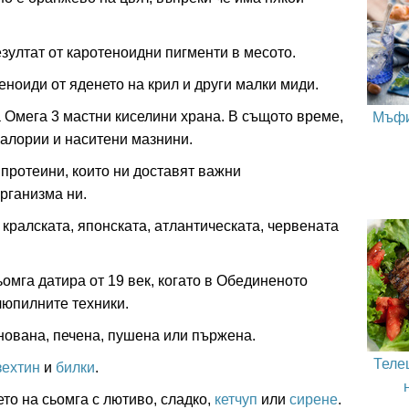
езултат от каротеноидни пигменти в месото.
еноиди от яденето на крил и други малки миди.
Мъфи
а Омега 3 мастни киселини храна. В същото време,
калории и наситени мазнини.
 протеини, които ни доставят важни
рганизма ни.
кралската, японската, атлантическата, червената
омга датира от 19 век, когато в Обединеното
люпилните техники.
нована, печена, пушена или пържена.
Теле
ехтин
и
билки
.
о на сьомга с лютиво, сладко,
кетчуп
или
сирене
.