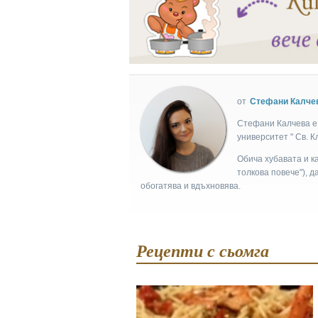
от
Стефани Калче
Стефани Калчева е 
университет " Св. 
Обича хубавата и ка
толкова повече"), д
обогатява и вдъхновява.
Рецепти с сьомга