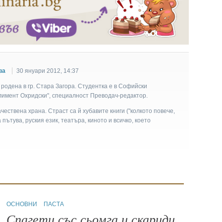
ва
30 януари 2012, 14:37
родена в гр. Стара Загора. Студентка е в Софийски
Климент Охридски", специалност Преводач-редактор.
чествена храна. Страст са й хубавите книги ("колкото повече,
а пътува, руския език, театъра, киното и всичко, което
ОСНОВНИ
ПАСТА
Спагети със сьомга и скариди