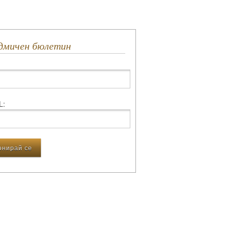
едмичен бюлетин
L: