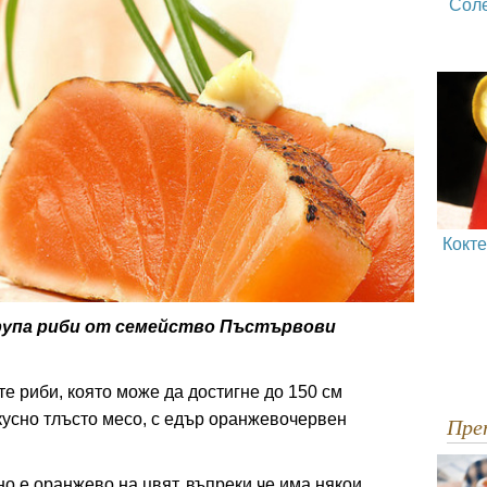
Сол
Кокт
рупа риби от семейство Пъстървови
те риби, която може да достигне до 150 см
вкусно тлъсто месо, с едър оранжевочервен
Пр
о е оранжево на цвят, въпреки че има някои