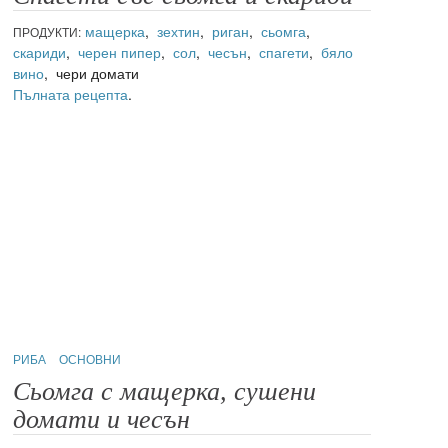
мащерка
,
зехтин
,
риган
,
сьомга
,
ПРОДУКТИ:
скариди
,
черен пипер
,
сол
,
чесън
,
спагети
,
бяло
вино
, чери домати
Пълната рецепта
.
РИБА
ОСНОВНИ
Сьомга с мащерка, сушени
домати и чесън