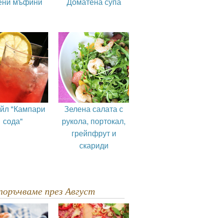
ени мъфини
Доматена супа
ейл "Кампари
Зелена салата с
сода"
рукола, портокал,
грейпфрут и
скариди
епоръчваме през Август