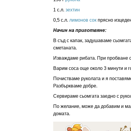
1 с.л.
зехтин
0,5 с.л.
лимонов сок
прясно изцеде
Начин на приготвяне:
В съд с капак, задушаваме сьомгата
сметаната.
Изваждаме рибата. При пробване с
Варим соса още около 3 минути и г
Почистваме руколата и я поставяме
Разбъркваме добре.
Сервираме сьомгата заедно с руко
По желание, може да добавим и ма
домата.