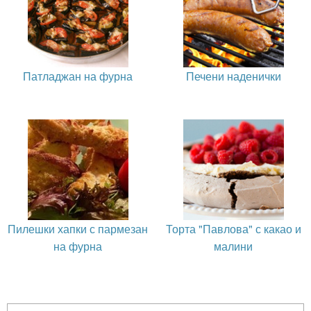
Патладжан на фурна
Печени наденички
Пилешки хапки с пармезан
Торта "Павлова" с какао и
на фурна
малини