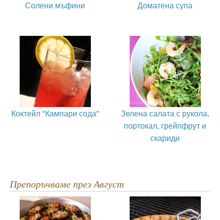
Солени мъфини
Доматена супа
Коктейл "Кампари сода"
Зелена салата с рукола,
портокал, грейпфрут и
скариди
Препоръчваме през Август