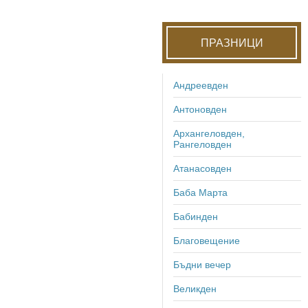
ПРАЗНИЦИ
Андреевден
Антоновден
Архангеловден,
Рангеловден
Атанасовден
Баба Марта
Бабинден
Благовещение
Бъдни вечер
Великден