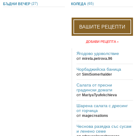
(27)
(65)
БЪДНИ ВЕЧЕР
КОЛЕДА
ВАШИТЕ РЕЦЕПТИ
ДОБАВИ РЕЦЕПТА »
Ягодово удоволствие
от
mirela.petrova.96
Чорбаджийска баница
от
SimiSomerhalder
Салата от пресни
градински домати
от
MariyaTyufekchieva
Шарена салата с дресинг
от горчица
от
magecreations
Чеснова разядка със сусам
и ленено семе
от