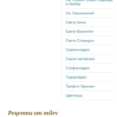
и Любов
Св. Харалампий
Света Анна
Свети Валентин
Свети Спиридон
Симеоновден
Сирни заговезни
Стефановден
Тодоровден
Трифон Зарезан
Цветница
Рецепти от milev