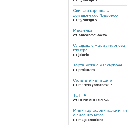
fly.sohigh.5
Свински каренца с
домашен сос "Барбекю"
от
fly.sohigh.5
Масленки
от
AntoanetaStoeva
Сладкиш с мак и лимонова
глазура
от
jelanie
Торта Мока с маскарпоне
от
prokurora
Салатата на тъщата
от
mariela.yordanova.7
ТОРТА
от
DONKADOBREVA
Мини картофени палачинки
с пилешко месо
от
magecreations