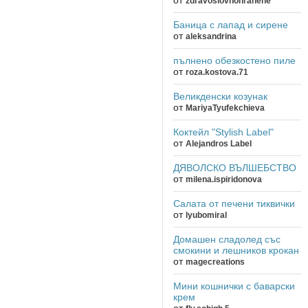
zdravoslovnohranene
Баница с лапад и сирене
от
aleksandrina
пълнено обезкостено пиле
от
roza.kostova.71
Великденски козунак
от
MariyaTyufekchieva
Коктейл "Stylish Label"
от
Alejandros Label
ДЯВОЛСКО ВЪЛШЕБСТВО
от
milena.ispiridonova
Салата от печени тиквички
от
lyubomiral
Домашен сладолед със
смокини и лешников крокан
от
magecreations
Мини кошнички с баварски
крем
от