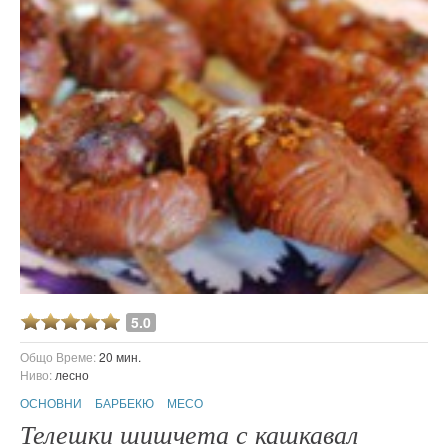
5.0
Общо Време:
20 мин.
Ниво:
лесно
ОСНОВНИ
БАРБЕКЮ
МЕСО
Телешки шишчета с кашкавал