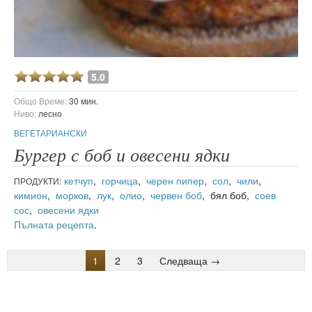
5.0
Общо Време:
30 мин.
Ниво:
лесно
ВЕГЕТАРИАНСКИ
Бургер с боб и овесени ядки
кетчуп
,
горчица
,
черен пипер
,
сол
,
чили
,
ПРОДУКТИ:
кимион
,
морков
,
лук
,
олио
,
червен боб
, бял боб,
соев
сос
,
овесени ядки
Пълната рецепта
.
1
2
3
Следваща →