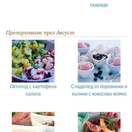
скариди
Препоръчваме през Август
Октопод с картофена
Сладолед от боровинки и
салата
къпини с кокосово мляко