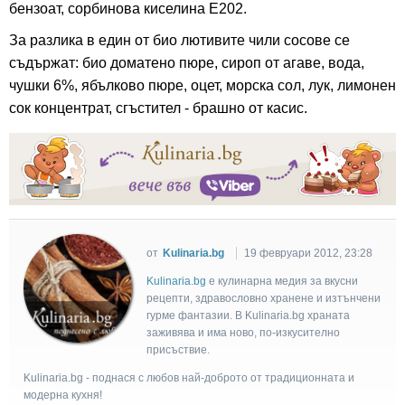
бензоат, сорбинова киселина Е202.
За разлика в един от био лютивите чили сосове се
съдържат: био доматено пюре, сироп от агаве, вода,
чушки 6%, ябълково пюре, оцет, морска сол, лук, лимонен
сок концентрат, сгъстител - брашно от касис.
от
Kulinaria.bg
19 февруари 2012, 23:28
Kulinaria.bg
e кулинарна медия за вкусни
рецепти, здравословно хранене и изтънчени
гурме фантазии. В Kulinaria.bg храната
заживява и има ново, по-изкусително
присъствие.
Kulinaria.bg - поднася с любов най-доброто от традиционната и
модерна кухня!