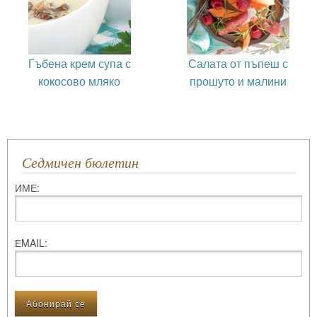
Гъбена крем супа с
Салата от пъпеш с
кокосово мляко
прошуто и малини
Седмичен бюлетин
ИМЕ:
ЕMAIL: