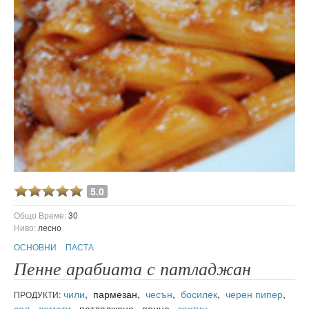
5.0
Общо Време:
30
Ниво:
лесно
ОСНОВНИ
ПАСТА
Пенне арабиата с патладжан
чили
, пармезан,
чесън
,
босилек
,
черен пипер
,
ПРОДУКТИ:
сол
,
домати
, патладжана, пенне,
зехтин