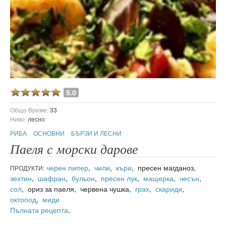
5.0
Общо Време:
33
Ниво:
лесно
РИБА
ОСНОВНИ
БЪРЗИ И ЛЕСНИ
Паеля с морски дарове
черен пипер
,
чили
,
къри
, пресен магданоз,
ПРОДУКТИ:
зехтин
,
шафран
,
бульон
,
пресен лук
,
мащерка
,
чесън
,
сол
, ориз за паеля, червена чушка,
грах
,
скариди
,
октопод
,
миди
Пълната рецепта
.