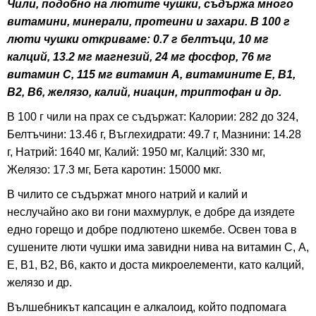
Чили, подобно на лютите чушки, съдържа много
витамини, минерали, протеини и захари. В 100 г
люти чушки откриваме: 0.7 г белтъци, 10 мг
калций, 13.2 мг магнезий, 24 мг фосфор, 76 мг
витамин С, 115 мг витамин А, витамините Е, В1,
В2, В6, желязо, калий, ниацин, триптофан и др.
В 100 г чили на прах се съдържат: Калории: 282 до 324,
Белтъчини: 13.46 г, Въглехидрати: 49.7 г, Мазнини: 14.28
г, Натрий: 1640 мг, Калий: 1950 мг, Калций: 330 мг,
Желязо: 17.3 мг, Бета каротин: 15000 мкг.
В чилито се съдържат много натрий и калий и
неслучайно ако ви гони махмурлук, е добре да изядете
едно горещо и добре подлютено шкембе. Освен това в
сушените люти чушки има завидни нива на витамин С, А,
Е, B1, B2, B6, както и доста микроелементи, като калций,
желязо и др.
Вълшебникът капсацин е алкалоид, който подпомага