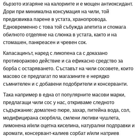
бързото изгаряне на калориите и е мощен антиоксидант.
Дори при минимална консумация на чили, той
предизвиква парене в устата, хранопровода.
Едновременно с това той събужда апетита и спомага
обилното отделяне на слюнка в устата, както и на
стомашен, панкреасен и чревен сок.
Капасацинът, наред с ликопена са с доказано
противораково действие и са ефикасно средство за
борба с остаряването. Съставът на чили сосовете, които
масово се предлагат по магазините е нерядко
съмнителен и с добавени подобрители и консерванти.
Така например в една от популярните масови марки,
предлагащи чили сос у нас, откриваме следното
съдържание: доматено пюре, захар, питейна вода, сол,
модифицирана скорбяла, смлени лютиви чушлета,
лимонена и/или оцетна киселина, натурални подправки и
аромати, консервант-калиев сорбат и/или натриев