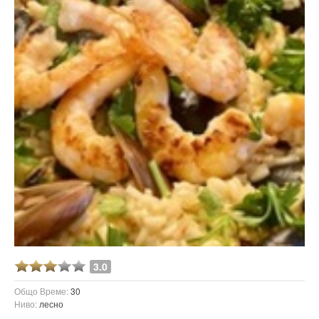
3.0
Общо Време:
30
Ниво:
лесно