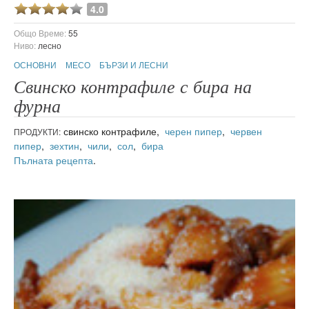
4.0
Общо Време:
55
Ниво:
лесно
ОСНОВНИ
МЕСО
БЪРЗИ И ЛЕСНИ
Свинско контрафиле с бира на
фурна
свинско контрафиле,
черен пипер
,
червен
ПРОДУКТИ:
пипер
,
зехтин
,
чили
,
сол
,
бира
Пълната рецепта
.