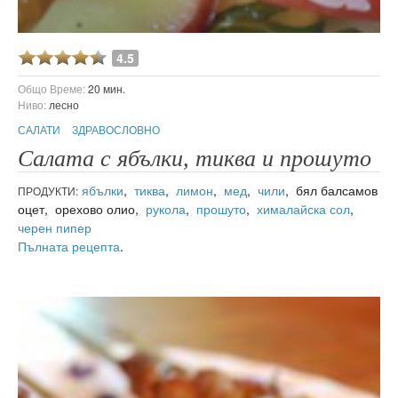
4.5
Общо Време:
20 мин.
Ниво:
лесно
САЛАТИ
ЗДРАВОСЛОВНО
Салата с ябълки, тиква и прошуто
ябълки
,
тиква
,
лимон
,
мед
,
чили
, бял балсамов
ПРОДУКТИ:
оцет, орехово олио,
рукола
,
прошуто
,
хималайска сол
,
черен пипер
Пълната рецепта
.