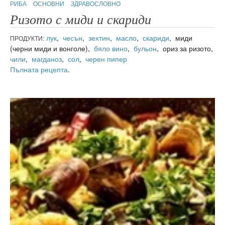
РИБА
ОСНОВНИ
ЗДРАВОСЛОВНО
Ризото с миди и скариди
лук
,
чесън
,
зехтин
,
масло
,
скариди
, миди
ПРОДУКТИ:
(черни миди и вонголе),
бяло вино
,
бульон
, ориз за ризото,
чили
,
магданоз
,
сол
,
черен пипер
Пълната рецепта
.