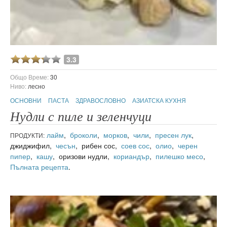
3.3
Общо Време:
30
Ниво:
лесно
ОСНОВНИ
ПАСТА
ЗДРАВОСЛОВНО
АЗИАТСКА КУХНЯ
Нудли с пиле и зеленчуци
лайм
,
броколи
,
морков
,
чили
,
пресен лук
,
ПРОДУКТИ:
джиджифил,
чесън
, рибен сос,
соев сос
,
олио
,
черен
пипер
,
кашу
, оризови нудли,
кориандър
,
пилешко месо
,
Пълната рецепта
.