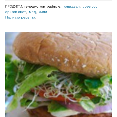
телешко контрафиле,
кашкавал
,
соев сос
,
ПРОДУКТИ:
оризов оцет
,
мед
,
чили
Пълната рецепта
.