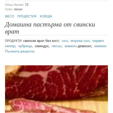
Общо Време:
72
Ниво:
лесно
МЕСО
ПРЕДЯСТИЯ
КОЛЕДА
Домашна пастърма от свински
врат
свински врат без кост,
сол
,
морска сол
,
червен
ПРОДУКТИ:
пипер
,
чубрица
, сминдух,
чесън
,
кимион
девисил,
кимион
Пълната рецепта
.