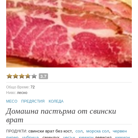
3.7
Общо Време:
72
Ниво:
лесно
МЕСО
ПРЕДЯСТИЯ
КОЛЕДА
Домашна пастърма от свински
врат
свински врат без кост,
сол
,
морска сол
,
червен
ПРОДУКТИ:
пипер
,
чубрица
, сминдух,
чесън
,
кимион
девисил,
кимион