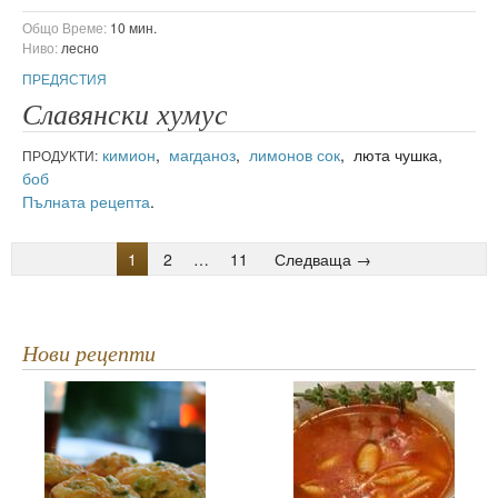
Общо Време:
10 мин.
Ниво:
лесно
ПРЕДЯСТИЯ
Славянски хумус
кимион
,
магданоз
,
лимонов сок
, люта чушка,
ПРОДУКТИ:
боб
Пълната рецепта
.
1
2
…
11
Следваща →
Нови рецепти