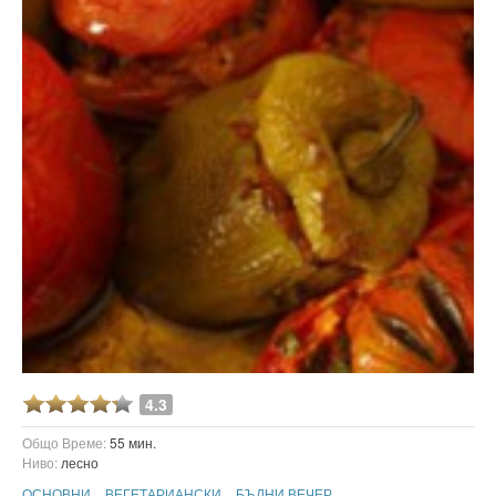
4.3
Общо Време:
55 мин.
Ниво:
лесно
ОСНОВНИ
ВЕГЕТАРИАНСКИ
БЪДНИ ВЕЧЕР