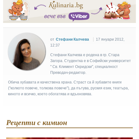
от
Стефани Калчева
17 януари 2012,
12:37
Стефани Калчева е родена в гр. Стара
Загора. Студентка е в Софийски университет
" Св. Климент Охридски", специалност
Преводач-редактор.
Обича хубавата и качествена храна. Страст са й хубавите книги
("колкото повече, толкова повече"), да пътува, руския език, театъра,
киното и всичко, което обогатява и вдъхновява.
Рецепти с кимион