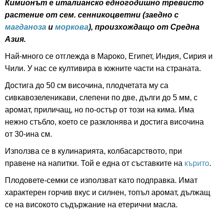
Кимионът е италианско едногодишно тревисто
растение от сем. сенникоцветни (заедно с
магданоза
и
моркова
), произхождащо от Средна
Азия.
Най-много се отглежда в Мароко, Египет, Индия, Сирия и
Чили. У нас се култивира в южните части на страната.
Достига до 50 см височина, плодчетата му са
сивкавозеленикави, слепени по две, дълги до 5 мм, с
аромат, приличащ, но по-остър от този на кима. Има
нежно стъбло, което се разклонява и достига височина
от 30-ина см.
Използва се в кулинарията, колбасарството, при
правене на напитки. Той е една от съставките на
кърито
.
Плодовете-семки се използват като подправка. Имат
характерен горчив вкус и силнен, топъл аромат, дължащ
се на високото съдържание на етерични масла.