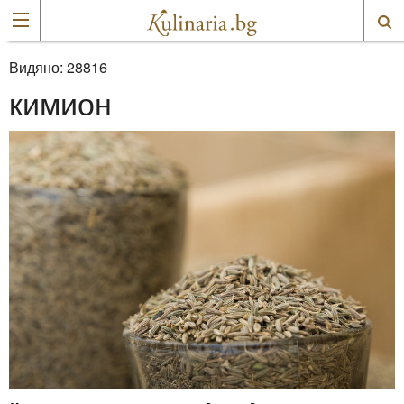
Видяно:
28816
кимион