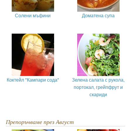
Солени мъфини
Доматена супа
Коктейл "Кампари сода"
Зелена салата с рукола,
портокал, грейпфрут и
скариди
Препоръчваме през Август