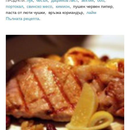
лук
,
чесън
,
дафинов лист
,
зехтин
,
боб
,
ПРОДУКТИ:
портокал
,
свинско месо
,
кимион
, пушен червен пипер,
паста от люти чушки, връзка кориандър,
лайм
Пълната рецепта
.