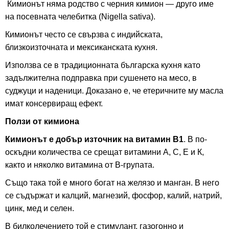
Кимионът няма родство с черния кимион — друго име
на посевната челебитка (Nigella sativa).
Кимионът често се свързва с индийската,
близкоизточната и мексиканската кухня.
Използва се в традиционната българска кухня като
задължителна подправка при сушенето на месо, в
суджуци и наденици. Доказано е, че етеричните му масла
имат консервиращ ефект.
Ползи от кимиона
Кимионът е добър източник на витамин B1
. В по-
оскъдни количества се срещат витамини А, С, Е и К,
както и няколко витамина от B-групата.
Също така той е много богат на желязо и манган. В него
се съдържат и калций, магнезий, фосфор, калий, натрий,
цинк, мед и селен.
В билколечението той е стимулант, газогонно и