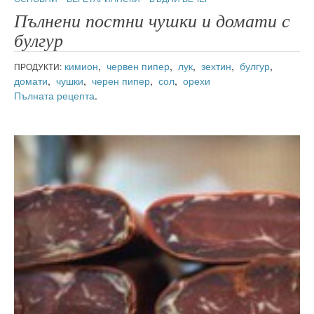
Пълнени постни чушки и домати с
булгур
кимион
,
червен пипер
,
лук
,
зехтин
,
булгур
,
ПРОДУКТИ:
домати
,
чушки
,
черен пипер
,
сол
,
орехи
Пълната рецепта
.