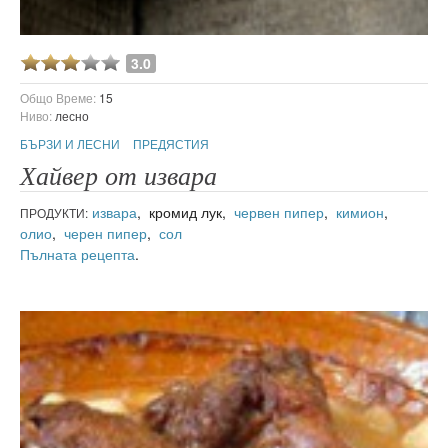
3.0
Общо Време:
15
Ниво:
лесно
БЪРЗИ И ЛЕСНИ
ПРЕДЯСТИЯ
Хайвер от извара
извара
, кромид лук,
червен пипер
,
кимион
,
ПРОДУКТИ:
олио
,
черен пипер
,
сол
Пълната рецепта
.