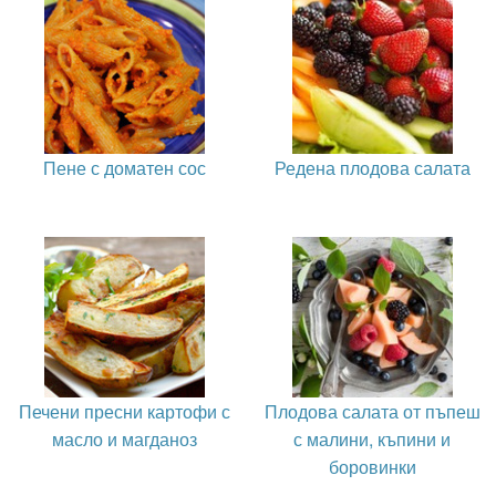
Пене с доматен сос
Редена плодова салата
Печени пресни картофи с
Плодова салата от пъпеш
масло и магданоз
с малини, къпини и
боровинки