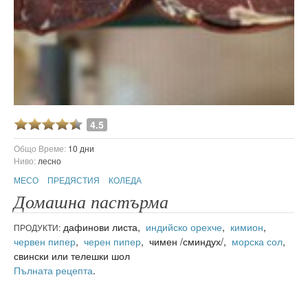
4.5
Общо Време:
10 дни
Ниво:
лесно
МЕСО
ПРЕДЯСТИЯ
КОЛЕДА
Домашна пастърма
дафинови листа,
индийско орехче
,
кимион
,
ПРОДУКТИ:
червен пипер
,
черен пипер
, чимен /сминдух/,
морска сол
,
свински или телешки шол
Пълната рецепта
.