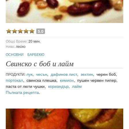
5.0
Общо Време:
20 мин.
Ниво:
лесно
ОСНОВНИ
БАРБЕКЮ
Свинско с боб и лайм
лук
,
чесън
,
дафинов лист
,
зехтин
, черен боб,
ПРОДУКТИ:
портокал
, свинска плешка,
кимион
, пушен червен пипер,
паста от люти чушки,
кориандър
,
лайм
Пълната рецепта
.