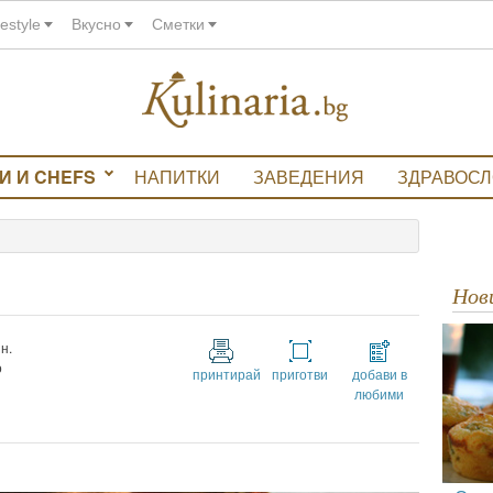
festyle
Вкусно
Сметки
И И CHEFS
НАПИТКИ
ЗАВЕДЕНИЯ
ЗДРАВОС
Но
н.
о
принтирай
приготви
добави в
любими