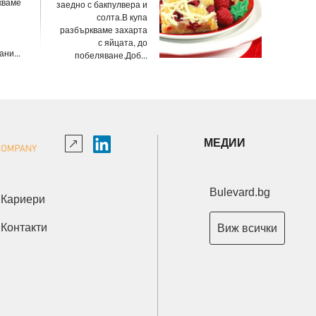
кваме
заедно с бакпулвера и
солта.В купа
разбъркваме захарта
с яйцата, до
ни...
побеляване.Доб...
МЕДИИ
Bulevard.bg
Кариери
Контакти
Виж всички