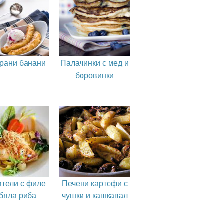
рани банани
Палачинки с мед и
боровинки
атели с филе
Печени картофи с
 бяла риба
чушки и кашкавал