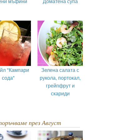
ени мъфини
Доматена супа
ейл "Кампари
Зелена салата с
сода"
рукола, портокал,
грейпфрут и
скариди
епоръчваме през Август