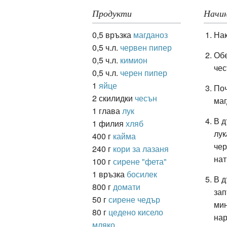
Продукти
Начин
0,5 връзка
магданоз
Нак
ация
0,5 ч.л.
червен пипер
Обе
0,5 ч.л.
кимион
че
0,5 ч.л.
черен пипер
1
яйце
Поч
2 скилидки
чесън
маг
1 глава
лук
В д
1 филия
хляб
лук
400 г
кайма
чер
240 г
кори за лазаня
нат
100 г
сирене "фета"
1 връзка
босилек
В д
800 г
домати
зап
50 г
сирене чедър
мин
80 г
цедено кисело
нар
мляко