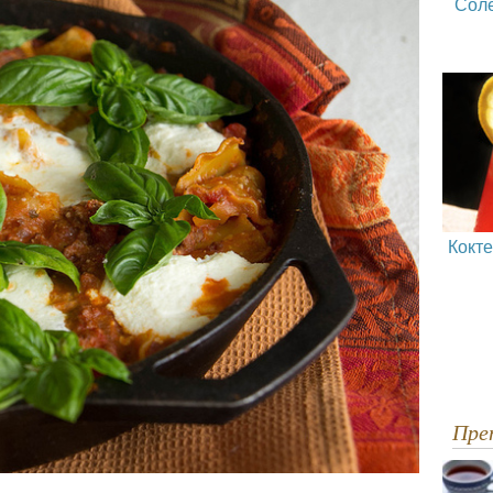
Сол
Кокт
Пр