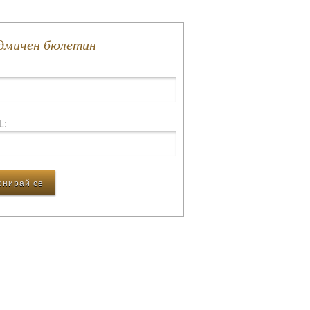
едмичен бюлетин
L: