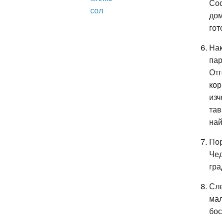
Сос
сол
дом
гот
Нак
пар
Отг
кор
изч
тав
най
Пор
Чед
гра
Сле
мал
бос