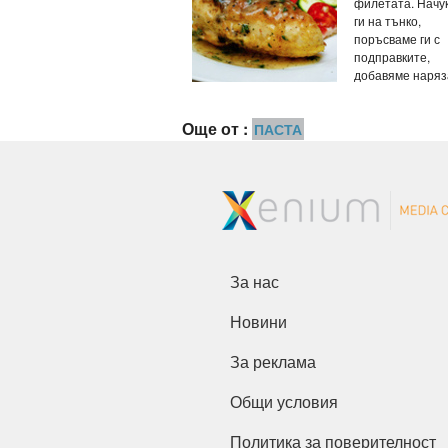
филетата. Начу
ги на тънко,
поръсваме ги с
подправките,
добавяме наряза
Още от :
ПАСТА
За нас
Новини
За реклама
Общи условия
Политика за поверителност