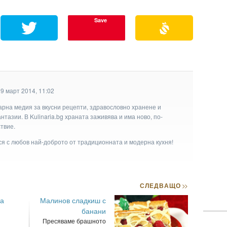
Save
9 март 2014, 11:02
арна медия за вкусни рецепти, здравословно хранене и
тазии. В Kulinaria.bg храната заживява и има ново, по-
твие.
ася с любов най-доброто от традиционната и модерна кухня!
СЛЕДВАЩО
>>
а
Малинов сладкиш с
банани
Пресяваме брашното