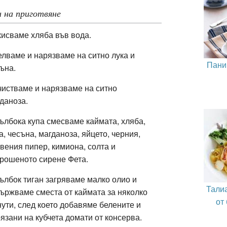
 на приготвяне
исваме хляба във вода.
лваме и нарязваме на ситно лука и
Пани
съна.
истваме и нарязваме на ситно
даноза.
ълбока купа смесваме каймата, хляба,
а, чесъна, магданоза, яйцето, черния,
вения пипер, кимиона, солта и
рошеното сирене Фета.
ълбок тиган загряваме малко олио и
Тали
ържваме сместа от каймата за няколко
от
ути, след което добавяме белените и
язани на кубчета домати от консерва.