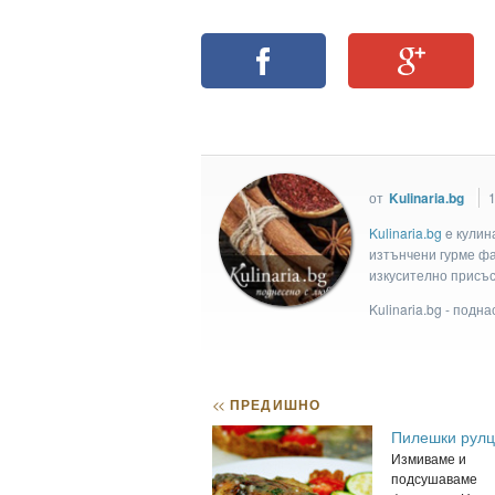
от
Kulinaria.bg
1
Kulinaria.bg
e кулин
изтънчени гурме фан
изкусително присъс
Kulinaria.bg - подн
<<
ПРЕДИШНО
Пилешки рулц
Измиваме и
подсушаваме