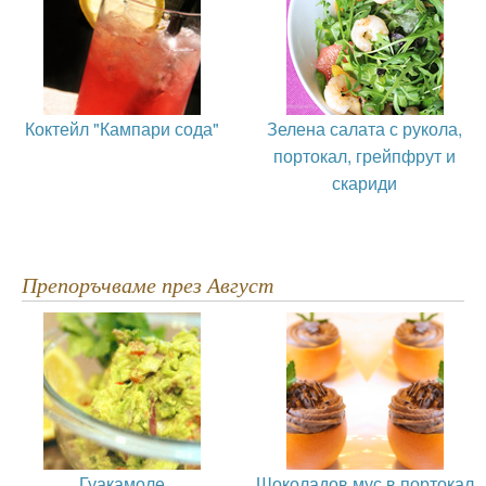
Коктейл "Кампари сода"
Зелена салата с рукола,
портокал, грейпфрут и
скариди
Препоръчваме през Август
Гуакамоле
Шоколадов мус в портокал