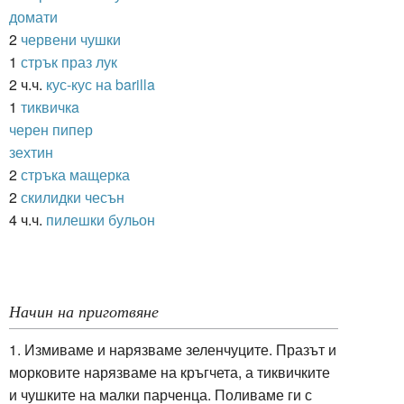
домати
2
червени чушки
1
стрък праз лук
2 ч.ч.
кус-кус на barilla
1
тиквичкa
черен пипер
зехтин
2
стръка мащерка
2
скилидки чесън
4 ч.ч.
пилешки бульон
Начин на приготвяне
1. Измиваме и нарязваме зеленчуците. Празът и
морковите нарязваме на кръгчета, а тиквичките
и чушките на малки парченца. Поливаме ги с