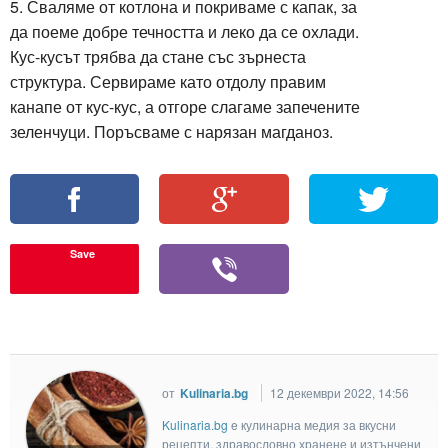
5. Сваляме от котлона и покриваме с капак, за
да поеме добре течността и леко да се охлади.
Кус-кусът трябва да стане със зърнеста
структура. Сервираме като отдолу правим
канапе от кус-кус, а отгоре слагаме запечените
зеленчуци. Поръсваме с нарязан магданоз.
Save
от
Kulinaria.bg
12 декември 2022, 14:56
Kulinaria.bg
e кулинарна медия за вкусни
рецепти, здравословно хранене и изтънчени