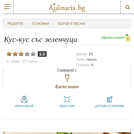
РЕЦЕПТИ
ОСНОВНИ
БЪРЗИ И ЛЕСНИ
здравословно
Кус-кус със зеленчуци
3.0
Време:
20
Ниво:
лесно
от общо
127 гласа
Порции:
4
Сервирай с
Бяло вино
принтирай
приготви
добави в любими