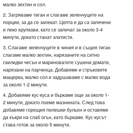
малко зехтин и сол.
2. Загряваме тиган и слагаме зеленчуците на
порции, за да се запекат. Целта е да са запечени
и леко хрупкави, като се запичат за около 3-4
минути, докато станат златисти.
3. Слагаме зеленчуците в чиния и в същия тиган
слагаме малко зехтин, нарязаните на ситно
скилидки чесън и мариноватите сушени домати,
нарязани на парченца. Добавяме и стръковете
мащерка, малко сол и задушаваме с малко вода
за около 1-2 минути.
4. Добавяме кус-куса и бъркаме още за около 1-
2 минути, докато поеме мазнината. След това
добавяме горещия пилешки бульон и оставяме
да къкри на слаб огън, като бъркаме. Кус-кусът
става готов за около 5 минути.