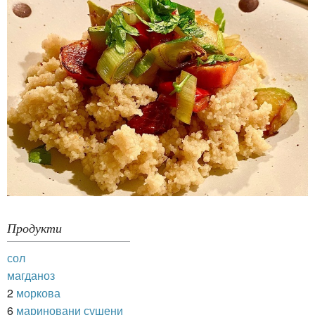
Продукти
сол
магданоз
2
моркова
6
мариновани сушени