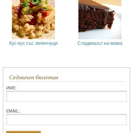
Кус-кус със зеленчуци
Сладкишът на мама
Седмичен бюлетин
ИМЕ:
ЕMAIL: