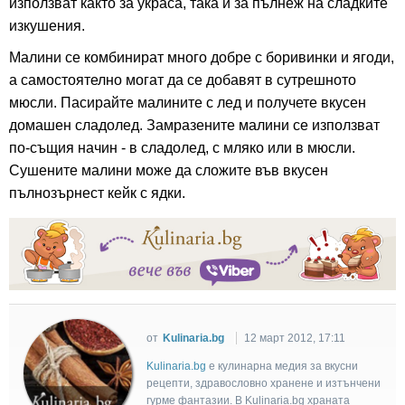
използват както за украса, така и за пълнеж на сладките
изкушения.
Малини се комбинират много добре с боривинки и ягоди,
а самостоятелно могат да се добавят в сутрешното
мюсли. Пасирайте малините с лед и получете вкусен
домашен сладолед. Замразените малини се използват
по-същия начин - в сладолед, с мляко или в мюсли.
Сушените малини може да сложите във вкусен
пълнозърнест кейк с ядки.
от
Kulinaria.bg
12 март 2012, 17:11
Kulinaria.bg
e кулинарна медия за вкусни
рецепти, здравословно хранене и изтънчени
гурме фантазии. В Kulinaria.bg храната