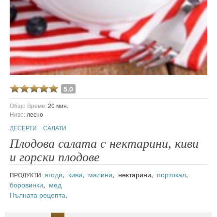
5.0
Общо Време:
20 мин.
Ниво:
лесно
ДЕСЕРТИ
САЛАТИ
Плодова салата с нектарини, киви
и горски плодове
ягоди
,
киви
,
малини
, нектарини,
портокал
,
ПРОДУКТИ:
боровинки
,
мед
Пълната рецепта
.