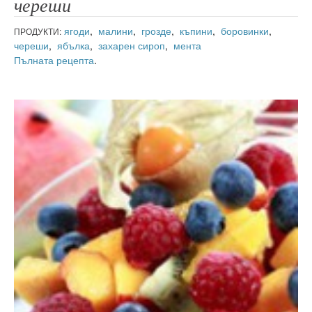
череши
ягоди
,
малини
,
грозде
,
къпини
,
боровинки
,
ПРОДУКТИ:
череши
,
ябълка
,
захарен сироп
,
мента
Пълната рецепта
.