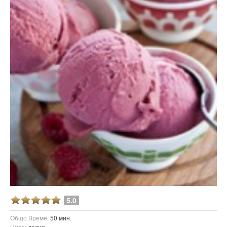
5.0
Общо Време:
50 мин.
Ниво:
лесно