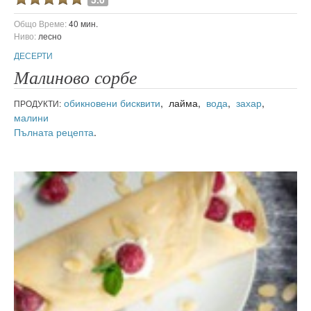
Общо Време:
40 мин.
Ниво:
лесно
ДЕСЕРТИ
Малиново сорбе
обикновени бисквити
, лайма,
вода
,
захар
,
ПРОДУКТИ:
малини
Пълната рецепта
.