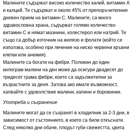
Малините съдържат високо количество калий, витамин А
и калций. Те съдържат и около 45% от препоръчителния
дневен прием на витамин C. Малините, са много
здравословна храна, съдържат голямо количество
витамин C и нямат мазнини, холестерол или натрий. Те
също са добър източник на желязо и фолати (който се
използва, особено при лечение на ниско червени кръвни
клетки или анемия).
Малините са богати на фибри. Половин до един
килограм малини на ден може да осигури двадесет до
тридесет грама фибри, които са задължителни за
възрастните за деня. Затова ако имате възможност,
хапвайте с удоволствие малини, капини и боровинки.
Употреба и съхранение
Малините могат да се съхранят в хладилник за 2-3 дни, в
зависимост от състоянието, в което са били откъснати.
След няколко дни обаче, плодът губи свежестта, цвета