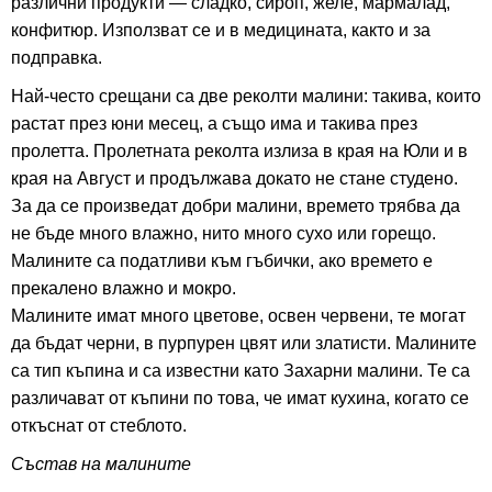
различни продукти — сладко, сироп, желе, мармалад,
конфитюр. Използват се и в медицината, както и за
подправка.
Най-често срещани са две реколти малини: такива, които
растат през юни месец, а също има и такива през
пролетта. Пролетната реколта излиза в края на Юли и в
края на Август и продължава докато не стане студено.
За да се произведат добри малини, времето трябва да
не бъде много влажно, нито много сухо или горещо.
Малините са податливи към гъбички, ако времето е
прекалено влажно и мокро.
Малините имат много цветове, освен червени, те могат
да бъдат черни, в пурпурен цвят или златисти. Малините
са тип къпина и са известни като Захарни малини. Те са
различават от къпини по това, че имат кухина, когато се
откъснат от стеблото.
Състав на малините