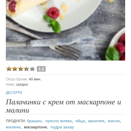
3.5
Общо Време:
40 мин.
Ниво:
средно
ДЕСЕРТИ
Палачинки с крем от маскарпоне и
малини
брашно
,
прясно мляко
,
яйца
,
ванилия
,
масло
,
ПРОДУКТИ:
малини
, маскарпоне,
пудра захар