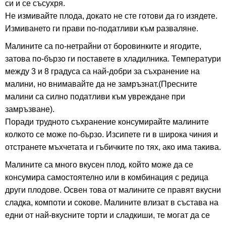
си и се съсухря.
Не измивайте плода, докато не сте готови да го изядете.
Измиването ги прави по-податливи към разваляне.
Малините са по-нетрайни от боровинките и ягодите,
затова по-бързо ги поставете в хладилника. Температури
между 3 и 8 градуса са най-добри за съхранение на
малини, но внимавайте да не замръзнат.(Пресните
малини са силно податливи към увреждане при
замръзване).
Поради трудното съхранение консумирайте малините
колкото се може по-бързо. Изсипете ги в широка чиния и
отстранете мъхчетата и гъбичките по тях, ако има такива.
Малините са много вкусен плод, който може да се
консумира самостоятелно или в комбинация с редица
други плодове. Освен това от малините се правят вкусни
сладка, компоти и сокове. Малините влизат в състава на
едни от най-вкусните торти и сладкиши, те могат да се