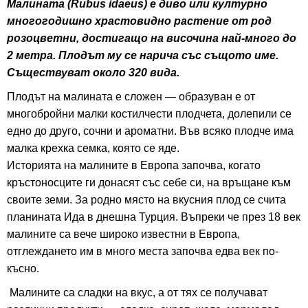
Малината (Rubus idaeus) е диво или културно
многогодишно храстовидно растение от род
розоцветни, достигащо на височина най-много до
2 метра. Плодът му се нарича със същото име.
Съществуват около 320 вида.
Плодът на малината е сложен — образуван е от
многобройни малки костилчести плодчета, долепили се
едно до друго, сочни и ароматни. Във всяко плодче има
малка крехка семка, която се яде.
Историята на малините в Европа започва, когато
кръстоносците ги донасят със себе си, на връщане към
своите земи. За родно място на вкусния плод се счита
планината Ида в днешна Турция. Въпреки че през 18 век
малините са вече широко известни в Европа,
отглеждането им в много места започва едва век по-
късно.
Малините са сладки на вкус, а от тях се получават