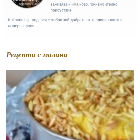
заживява и има ново, по-изкусително
присъствие.
Kulinaria.bg - поднася с любов най-доброто от традиционната и
модерна кухня!
Рецепти с малини