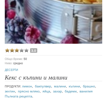
3.0
Общо Време:
50
Ниво:
средно
ДЕСЕРТИ
Кекс с къпини и малини
лимон
,
бакпулвер
,
малини
,
къпини
,
брашно
,
ПРОДУКТИ:
зехтин
,
прясно мляко
,
яйца
,
захар
,
бадеми
,
ванилия
Пълната рецепта
.