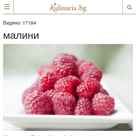
Видяно:
17184
малини