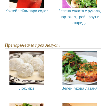
Коктейл "Кампари сода"
Зелена салата с рукола,
портокал, грейпфрут и
скариди
Препоръчваме през Август
Локумки
Зеленчукова лазаня