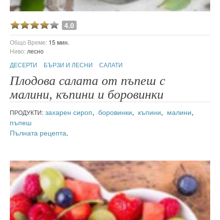
4.0
Общо Време:
15 мин.
Ниво:
лесно
ДЕСЕРТИ
БЪРЗИ И ЛЕСНИ
САЛАТИ
Плодова салата от пъпеш с
малини, къпини и боровинки
захарен сироп
,
боровинки
,
къпини
,
малини
,
ПРОДУКТИ:
пъпеш
Пълната рецепта
.