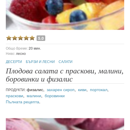
5.0
Общо Време:
20 мин.
Ниво:
лесно
ДЕСЕРТИ
БЪРЗИ И ЛЕСНИ
САЛАТИ
Плодова салата с праскови, малини,
боровинки и физалис
физалис,
захарен сироп
,
киви
,
портокал
,
ПРОДУКТИ:
праскови
,
малини
,
боровинки
Пълната рецепта
.