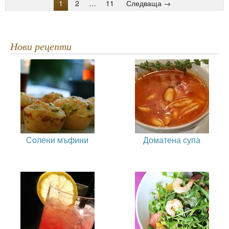
1
2
…
11
Следваща →
Нови рецепти
Солени мъфини
Доматена супа