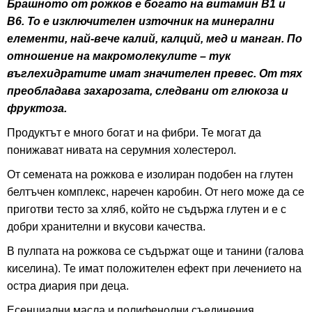
Брашното от рожков е богато на витамин B1 и
B6. То е изключителен източник на минерални
елементи, най-вече калий, калций, мед и манган. По
отношение на макромолекулите – тук
въглехидратите имат значителен превес. От тях
преобладава захарозата, следвани от глюкоза и
фруктоза.
Продуктът е много богат и на фибри. Те могат да
понижават нивата на серумния холестерол.
От семената на рожкова е изолиран подобен на глутен
белтъчен комплекс, наречен каробин. От него може да се
приготви тесто за хляб, който не съдържа глутен и е с
добри хранителни и вкусови качества.
В пулпата на рожкова се съдържат още и танини (галова
киселина). Те имат положителен ефект при лечението на
остра диария при деца.
Есенциални масла и полифенолни съединения,