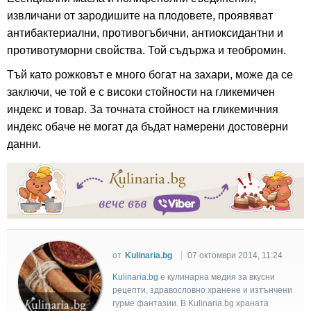
извличани от зародишите на плодовете, проявяват
антибактериални, противогъбични, антиоксидантни и
противотуморни свойства. Той съдържа и теобромин.
Тъй като рожковът е много богат на захари, може да се
заключи, че той е с високи стойности на гликемичен
индекс и товар. За точната стойност на гликемичния
индекс обаче не могат да бъдат намерени достоверни
данни.
от
Kulinaria.bg
07 октомври 2014, 11:24
Kulinaria.bg
e кулинарна медия за вкусни
рецепти, здравословно хранене и изтънчени
гурме фантазии. В Kulinaria.bg храната