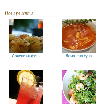
Нови рецепти
Солени мъфини
Доматена супа