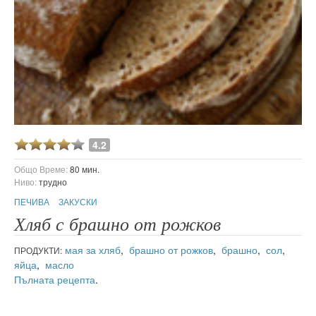
4.2
Общо Време:
80 мин.
Ниво:
трудно
ПЕЧИВА
ЗАКУСКИ
Хляб с брашно от рожков
мая за хляб
,
брашно от рожков
,
брашно
,
сол
,
ПРОДУКТИ:
яйца
,
масло
Пълната рецепта
.