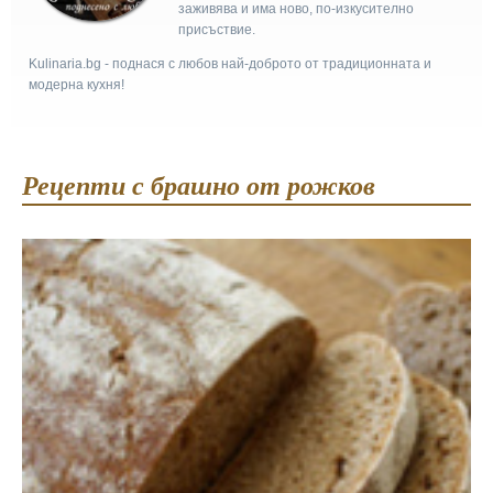
заживява и има ново, по-изкусително
присъствие.
Kulinaria.bg - поднася с любов най-доброто от традиционната и
модерна кухня!
Рецепти с брашно от рожков