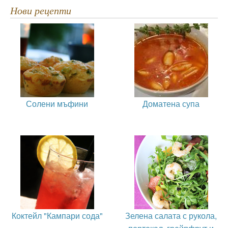
Нови рецепти
Солени мъфини
Доматена супа
Коктейл "Кампари сода"
Зелена салата с рукола,