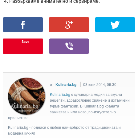
Разбъркваме внимателно и сервираме.
Save
от
Kulinaria.bg
03 юни 2014, 09:30
Kulinaria.bg
e кулинарна медия за вкусни
рецепти, здравословно хранене и изтънчени
гурме фантазии. В Kulinaria.bg храната
заживява и има ново, по-изкусително
присъствие.
Kulinaria.bg - поднася с любов най-доброто от традиционната и
модерна кухня!