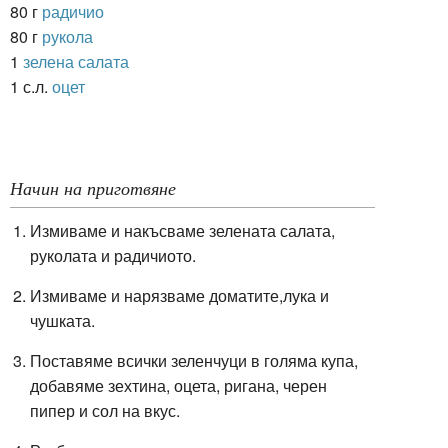
80 г
радичио
80 г
рукола
1
зелена салата
1 с.л.
оцет
Начин на приготвяне
Измиваме и накъсваме зелената салата,
руколата и радичиото.
Измиваме и нарязваме доматите,лука и
чушката.
Поставяме всички зеленчуци в голяма купа,
добавяме зехтина, оцета, ригана, черен
пипер и сол на вкус.