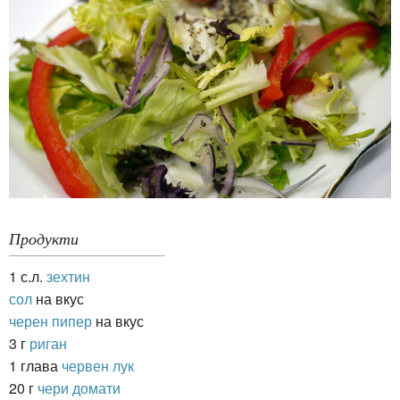
Продукти
1 с.л.
зехтин
сол
на вкус
черен пипер
на вкус
3 г
риган
1 глава
червен лук
20 г
чери домати