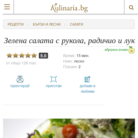
РЕЦЕПТИ
БЪРЗИ И ЛЕСНИ
САЛАТИ
Зелена салата с рукола, радичио и лук
здравословно
5.0
Време:
15 мин.
Ниво:
лесно
от общо
126 глас
Порции:
2
принтирай
приготви
добави в
любими