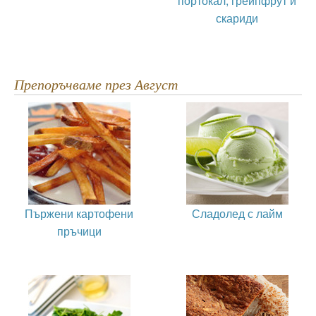
портокал, грейпфрут и
скариди
Препоръчваме през Август
Пържени картофени
Сладолед с лайм
пръчици