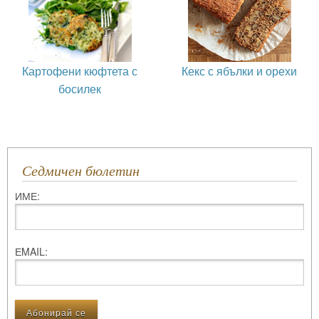
Картофени кюфтета с
Кекс с ябълки и орехи
босилек
Седмичен бюлетин
ИМЕ:
ЕMAIL: