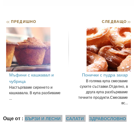
<<
ПРЕДИШНО
СЛЕДВАЩО
>>
Мъфини с кашкавал и
Понички с пудра захар
чубрица
В голяма купа смесваме
сухите съставки.Отделно, в
Настъргваме сиренето и
друга купа разбъркваме
кашкавала. В купа разбиваме
течните продукти.Смесваме
...
вс...
Още от :
БЪРЗИ И ЛЕСНИ
САЛАТИ
ЗДРАВОСЛОВНО