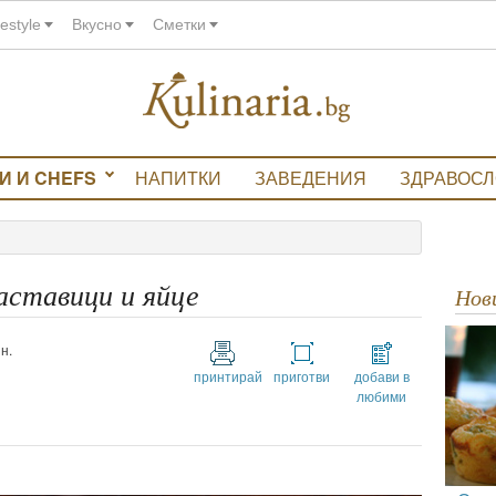
festyle
Вкусно
Сметки
И И CHEFS
НАПИТКИ
ЗАВЕДЕНИЯ
ЗДРАВОС
аставици и яйце
Но
н.
принтирай
приготви
добави в
любими