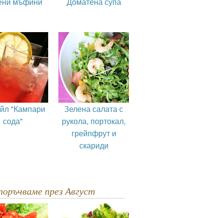
ени мъфини
Доматена супа
ейл "Кампари
Зелена салата с
сода"
рукола, портокал,
грейпфрут и
скариди
епоръчваме през Август