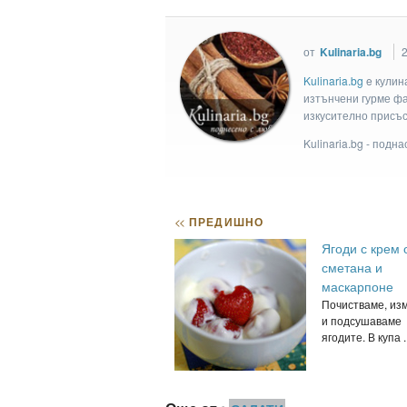
от
Kulinaria.bg
2
Kulinaria.bg
e кулин
изтънчени гурме фан
изкусително присъс
Kulinaria.bg - подн
<<
ПРЕДИШНО
Ягоди с крем 
сметана и
маскарпоне
Почистваме, из
и подсушаваме
ягодите. В купа ..