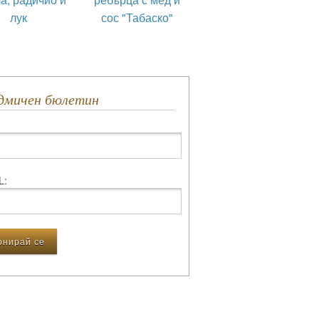
лук
сос "Табаско"
едмичен бюлетин
L: