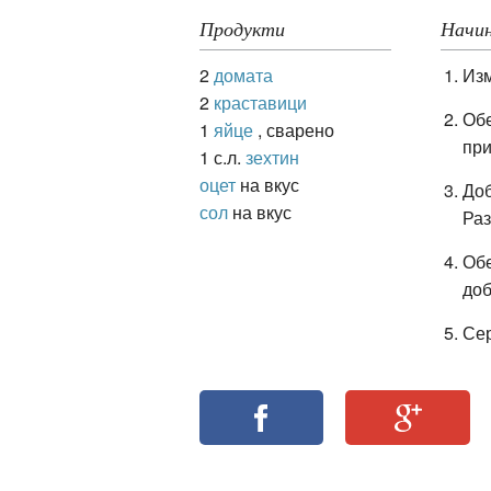
Продукти
Начин
2
домата
Изм
ация
2
краставици
Обе
1
яйце
, сварено
при
1 с.л.
зехтин
оцет
на вкус
Доб
сол
на вкус
Ра
Обе
доб
Се