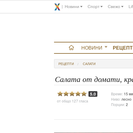
Новини
Спорт
Свежо
Li
НОВИНИ
РЕЦЕПТ
вюта
РЕЦЕПТИ
САЛАТИ
итно
Салата от домати, кр
 градина
5.0
Време:
15 ми
Ниво:
лесно
от общо
127 гласа
и Chefs
Порции:
2