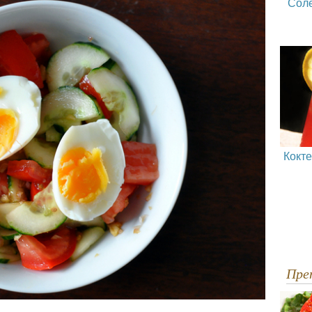
Сол
Кокт
Пр