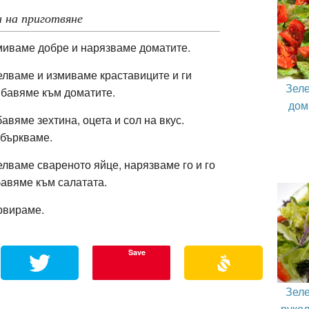
 на приготвяне
иваме добре и нарязваме доматите.
лваме и измиваме краставиците и ги
Зеле
бавяме към доматите.
дом
авяме зехтина, оцета и сол на вкус.
збъркваме.
лваме свареното яйце, нарязваме го и го
авяме към салатата.
рвираме.
Save
Зеле
рукол