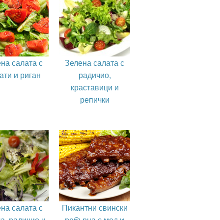
на салата с
Зелена салата с
ати и риган
радичио,
краставици и
репички
на салата с
Пикантни свински
а, радичио и
ребърца с мед и